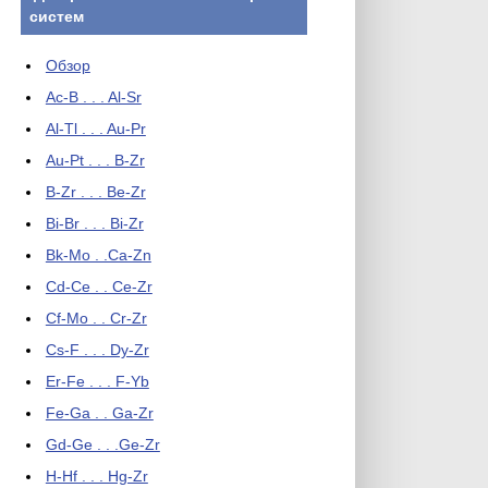
систем
Обзор
Ac-B . . . Al-Sr
Al-Tl . . . Au-Pr
Au-Pt . . . B-Zr
B-Zr . . . Be-Zr
Bi-Br . . . Bi-Zr
Bk-Mo . .Ca-Zn
Cd-Ce . . Ce-Zr
Cf-Mo . . Cr-Zr
Cs-F . . . Dy-Zr
Er-Fe . . . F-Yb
Fe-Ga . . Ga-Zr
Gd-Ge . . .Ge-Zr
H-Hf . . . Hg-Zr