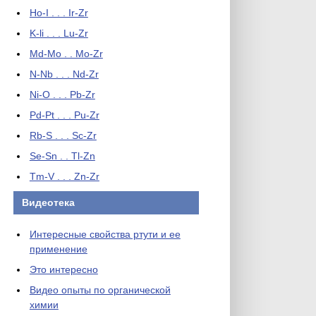
Ho-I . . . Ir-Zr
K-li . . . Lu-Zr
Md-Mo . . Mo-Zr
N-Nb . . . Nd-Zr
Ni-O . . . Pb-Zr
Pd-Pt . . . Pu-Zr
Rb-S . . . Sc-Zr
Se-Sn . . Tl-Zn
Tm-V . . . Zn-Zr
Видеотека
Интересные свойства ртути и ее
применение
Это интересно
Видео опыты по органической
химии