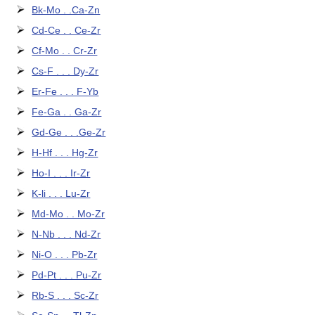
Bk-Mo . .Ca-Zn
Cd-Ce . . Ce-Zr
Cf-Mo . . Cr-Zr
Cs-F . . . Dy-Zr
Er-Fe . . . F-Yb
Fe-Ga . . Ga-Zr
Gd-Ge . . .Ge-Zr
H-Hf . . . Hg-Zr
Ho-I . . . Ir-Zr
K-li . . . Lu-Zr
Md-Mo . . Mo-Zr
N-Nb . . . Nd-Zr
Ni-O . . . Pb-Zr
Pd-Pt . . . Pu-Zr
Rb-S . . . Sc-Zr