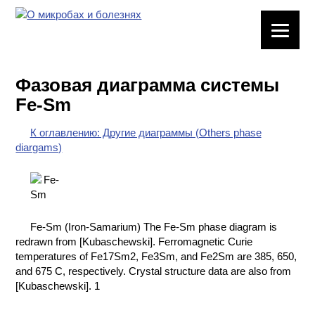
ЛАБОРАТОРНОЕ
ОБОРУДОВАНИЕ
Фазовая диаграмма системы
ХИМИЧЕСКАЯ
Fe-Sm
ПОСУДА
К оглавлению: Другие диаграммы (Others phase
ВРЕДНЫЕ
diargams)
ФАКТОРЫ
МЕТОДЫ
ПРАКТИЧЕСКОЙ
ХИМИИ
Fe-Sm (Iron-Samarium) The Fe-Sm phase diagram is
redrawn from [Kubaschewski]. Ferromagnetic Curie
ХИМИЯ НА
temperatures of Fe17Sm2, Fe3Sm, and Fe2Sm are 385, 650,
ПРОИЗВОДСТВЕ
and 675 C, respectively. Crystal structure data are also from
И ХИМИЧЕСКАЯ
[Kubaschewski]. 1
ТЕХНОЛОГИЯ