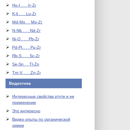
Ho-I . . . Ir-Zr
K-li . . . Lu-Zr
Md-Mo . . Mo-Zr
N-Nb . . . Nd-Zr
Ni-O . . . Pb-Zr
Pd-Pt . . . Pu-Zr
Rb-S . . . Sc-Zr
Se-Sn . . Tl-Zn
Tm-V . . . Zn-Zr
Видеотека
Интересные свойства ртути и ее
применение
Это интересно
Видео опыты по органической
химии