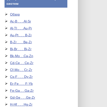
систем
Обзор
Ac-B . . . Al-Sr
Al-Tl . . . Au-Pr
Au-Pt . . . B-Zr
B-Zr . . . Be-Zr
Bi-Br . . . Bi-Zr
Bk-Mo . .Ca-Zn
Cd-Ce . . Ce-Zr
Cf-Mo . . Cr-Zr
Cs-F . . . Dy-Zr
Er-Fe . . . F-Yb
Fe-Ga . . Ga-Zr
Gd-Ge . . .Ge-Zr
H-Hf . . . Hg-Zr