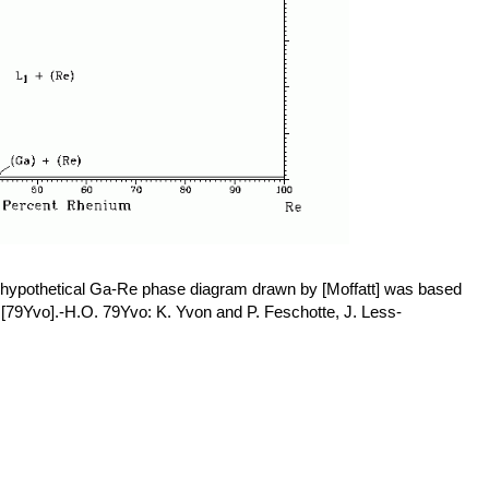
hypothetical Ga-Re phase diagram drawn by [Moffatt] was based
[79Yvo].-H.O. 79Yvo: K. Yvon and P. Feschotte, J. Less-