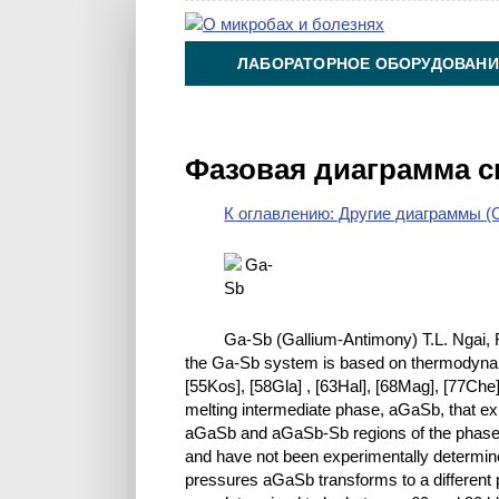
ЛАБОРАТОРНОЕ ОБОРУДОВАНИ
ХИМИЯ НА ПРОИЗВОДСТВЕ И 
Фазовая диаграмма с
К оглавлению: Другие диаграммы (O
Ga-Sb (Gallium-Antimony) T.L. Ngai,
the Ga-Sb system is based on thermodynamic
[55Kos], [58Gla] , [63Hal], [68Mag], [77Ch
melting intermediate phase, aGaSb, that exi
aGaSb and aGaSb-Sb regions of the phase di
and have not been experimentally determined
pressures aGaSb transforms to a different