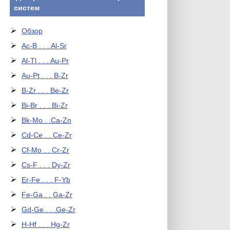
систем
Обзор
Ac-B . . . Al-Sr
Al-Tl . . . Au-Pr
Au-Pt . . . B-Zr
B-Zr . . . Be-Zr
Bi-Br . . . Bi-Zr
Bk-Mo . .Ca-Zn
Cd-Ce . . Ce-Zr
Cf-Mo . . Cr-Zr
Cs-F . . . Dy-Zr
Er-Fe . . . F-Yb
Fe-Ga . . Ga-Zr
Gd-Ge . . .Ge-Zr
H-Hf . . . Hg-Zr