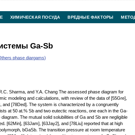
Е
ХИМИЧЕСКАЯ ПОСУДА
ВРЕДНЫЕ ФАКТОРЫ
МЕТО
ХИМИЧЕСКАЯ ТЕХНОЛОГИЯ
КОНТАКТЫ
истемы Ga-Sb
thers phase diargams)
 R.C. Sharma, and Y.A. Chang The assessed phase diagram for
 modeling and calculations, with review of the data of [55Gre],
e], and [78Ded]. The system is characterized by a congruently
sts at 50 at.% Sb and two eutectic reactions, one each in the Ga-
agram. The mutual solid solubilities of Ga and Sb are negligible
. [62Min], [63Jam], [63Jay2], and [78Liu] reported that at high
 polymorph, bGaSb. The transition pressure at room temperature