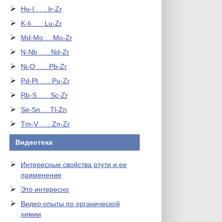
Ho-I . . . Ir-Zr
K-li . . . Lu-Zr
Md-Mo . . Mo-Zr
N-Nb . . . Nd-Zr
Ni-O . . . Pb-Zr
Pd-Pt . . . Pu-Zr
Rb-S . . . Sc-Zr
Se-Sn . . Tl-Zn
Tm-V . . . Zn-Zr
Видеотека
Интересные свойства ртути и ее
применение
Это интересно
Видео опыты по органической
химии