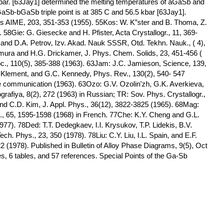
ar. [63Jay1] determined the melting temperatures of aGaSb and
aSb-bGaSb triple point is at 385 C and 56.5 kbar [63Jay1].
ns AIME, 203, 351-353 (1955). 55Kos: W. K”ster and B. Thoma, Z.
 58Gie: G. Giesecke and H. Pfister, Acta Crystallogr., 11, 369-
and D.A. Petrov, Izv. Akad. Nauk SSSR, Otd. Tekhn. Nauk., ( 4),
mura and H.G. Drickamer, J. Phys. Chem. Solids, 23, 451-456 (
oc., 110(5), 385-388 (1963). 63Jam: J.C. Jamieson, Science, 139,
Klement, and G.C. Kennedy, Phys. Rev., 130(2), 540- 547
te communication (1963). 63Ozo: G.V. Ozolin'zh, G.K. Averkieva,
grafiya, 8(2), 272 (1963) in Russian; TR: Sov. Phys. Crystallogr.,
and C.D. Kim, J. Appl. Phys., 36(12), 3822-3825 (1965). 68Mag:
., 65, 1595-1598 (1968) in French. 77Che: K.Y. Cheng and G.L.
77). 78Ded: T.T. Dedegkaev, I.I. Krysukov, T.P. Lidekis, B.V.
h. Phys., 23, 350 (1978). 78Liu: C.Y. Liu, I.L. Spain, and E.F.
2 (1978). Published in Bulletin of Alloy Phase Diagrams, 9(5), Oct
s, 6 tables, and 57 references. Special Points of the Ga-Sb