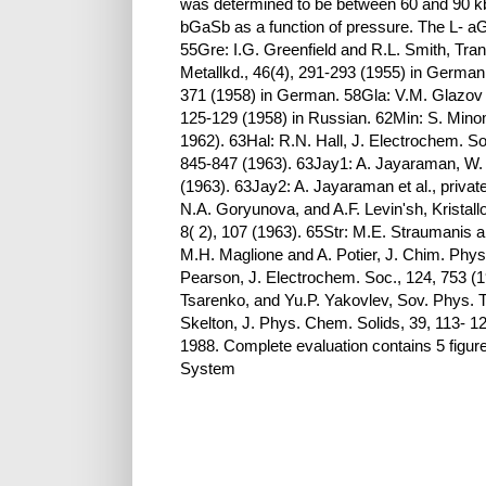
was determined to be between 60 and 90 kb
bGaSb as a function of pressure. The L- aG
55Gre: I.G. Greenfield and R.L. Smith, Tra
Metallkd., 46(4), 291-293 (1955) in German.
371 (1958) in German. 58Gla: V.M. Glazov 
125-129 (1958) in Russian. 62Min: S. Mino
1962). 63Hal: R.N. Hall, J. Electrochem. S
845-847 (1963). 63Jay1: A. Jayaraman, W. 
(1963). 63Jay2: A. Jayaraman et al., priva
N.A. Goryunova, and A.F. Levin'sh, Kristallo
8( 2), 107 (1963). 65Str: M.E. Straumanis 
M.H. Maglione and A. Potier, J. Chim. Phys
Pearson, J. Electrochem. Soc., 124, 753 (19
Tsarenko, and Yu.P. Yakovlev, Sov. Phys. Tec
Skelton, J. Phys. Chem. Solids, 39, 113- 12
1988. Complete evaluation contains 5 figure
System