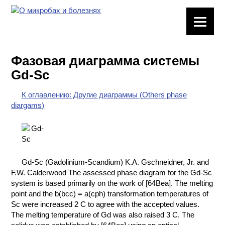
ЛАБОРАТОРНОЕ
ОБОРУДОВАНИЕ
Фазовая диаграмма системы
ХИМИЧЕСКАЯ
Gd-Sc
ПОСУДА
К оглавлению: Другие диаграммы (Others phase
ВРЕДНЫЕ
diargams)
ФАКТОРЫ
МЕТОДЫ
ПРАКТИЧЕСКОЙ
ХИМИИ
Gd-Sc (Gadolinium-Scandium) K.A. Gschneidner, Jr. and
F.W. Calderwood The assessed phase diagram for the Gd-Sc
ХИМИЯ НА
system is based primarily on the work of [64Bea]. The melting
ПРОИЗВОДСТВЕ
point and the b(bcc) = a(cph) transformation temperatures of
И ХИМИЧЕСКАЯ
Sc were increased 2 C to agree with the accepted values.
ТЕХНОЛОГИЯ
The melting temperature of Gd was also raised 3 C. The