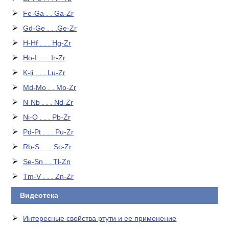
Fe-Ga . . Ga-Zr
Gd-Ge . . .Ge-Zr
H-Hf . . . Hg-Zr
Ho-I . . . Ir-Zr
K-li . . . Lu-Zr
Md-Mo . . Mo-Zr
N-Nb . . . Nd-Zr
Ni-O . . . Pb-Zr
Pd-Pt . . . Pu-Zr
Rb-S . . . Sc-Zr
Se-Sn . . Tl-Zn
Tm-V . . . Zn-Zr
Видеотека
Интересные свойства ртути и ее применение