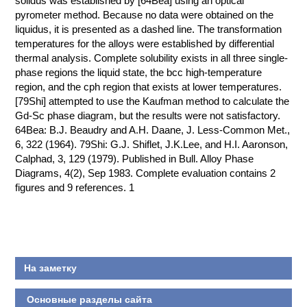
solidus was established by [64Bea] using an optical
pyrometer method. Because no data were obtained on the
КОНТАКТЫ
liquidus, it is presented as a dashed line. The transformation
temperatures for the alloys were established by differential
thermal analysis. Complete solubility exists in all three single-
phase regions the liquid state, the bcc high-temperature
region, and the cph region that exists at lower temperatures.
[79Shi] attempted to use the Kaufman method to calculate the
Gd-Sc phase diagram, but the results were not satisfactory.
64Bea: B.J. Beaudry and A.H. Daane, J. Less-Common Met.,
6, 322 (1964). 79Shi: G.J. Shiflet, J.K.Lee, and H.I. Aaronson,
Calphad, 3, 129 (1979). Published in Bull. Alloy Phase
Diagrams, 4(2), Sep 1983. Complete evaluation contains 2
figures and 9 references. 1
На заметку
Основные разделы сайта