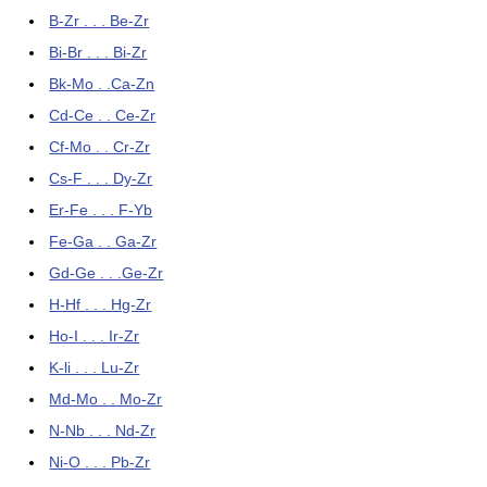
B-Zr . . . Be-Zr
Bi-Br . . . Bi-Zr
Bk-Mo . .Ca-Zn
Cd-Ce . . Ce-Zr
Cf-Mo . . Cr-Zr
Cs-F . . . Dy-Zr
Er-Fe . . . F-Yb
Fe-Ga . . Ga-Zr
Gd-Ge . . .Ge-Zr
H-Hf . . . Hg-Zr
Ho-I . . . Ir-Zr
K-li . . . Lu-Zr
Md-Mo . . Mo-Zr
N-Nb . . . Nd-Zr
Ni-O . . . Pb-Zr