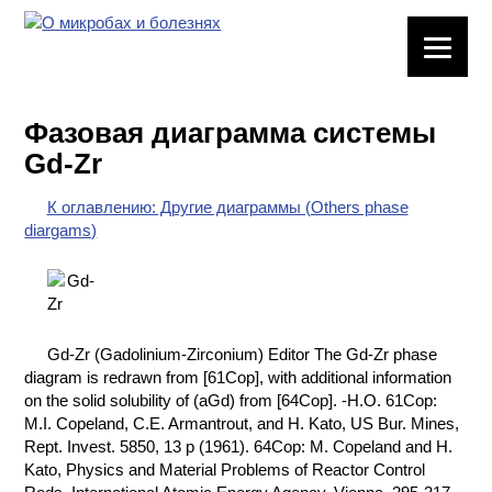
ЛАБОРАТОРНОЕ
ОБОРУДОВАНИЕ
Фазовая диаграмма системы
ХИМИЧЕСКАЯ
Gd-Zr
ПОСУДА
К оглавлению: Другие диаграммы (Others phase
ВРЕДНЫЕ
diargams)
ФАКТОРЫ
МЕТОДЫ
ПРАКТИЧЕСКОЙ
ХИМИИ
Gd-Zr (Gadolinium-Zirconium) Editor The Gd-Zr phase
diagram is redrawn from [61Cop], with additional information
ХИМИЯ НА
on the solid solubility of (aGd) from [64Cop]. -H.O. 61Cop:
ПРОИЗВОДСТВЕ
M.I. Copeland, C.E. Armantrout, and H. Kato, US Bur. Mines,
И ХИМИЧЕСКАЯ
Rept. Invest. 5850, 13 p (1961). 64Cop: M. Copeland and H.
ТЕХНОЛОГИЯ
Kato, Physics and Material Problems of Reactor Control