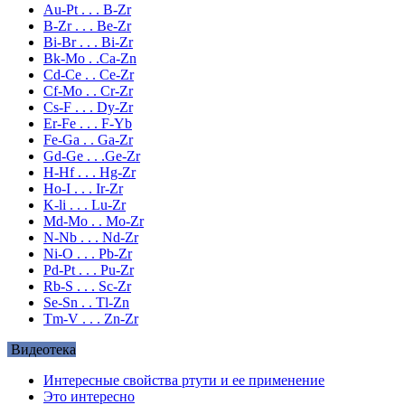
Au-Pt . . . B-Zr
B-Zr . . . Be-Zr
Bi-Br . . . Bi-Zr
Bk-Mo . .Ca-Zn
Cd-Ce . . Ce-Zr
Cf-Mo . . Cr-Zr
Cs-F . . . Dy-Zr
Er-Fe . . . F-Yb
Fe-Ga . . Ga-Zr
Gd-Ge . . .Ge-Zr
H-Hf . . . Hg-Zr
Ho-I . . . Ir-Zr
K-li . . . Lu-Zr
Md-Mo . . Mo-Zr
N-Nb . . . Nd-Zr
Ni-O . . . Pb-Zr
Pd-Pt . . . Pu-Zr
Rb-S . . . Sc-Zr
Se-Sn . . Tl-Zn
Tm-V . . . Zn-Zr
Видеотека
Интересные свойства ртути и ее применение
Это интересно