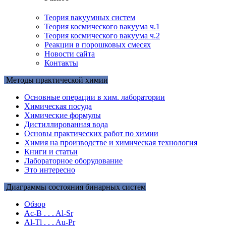
Теория вакуумных систем
Теория космического вакуума ч.1
Теория космического вакуума ч.2
Реакции в порошковых смесях
Новости сайта
Контакты
Методы практической химии
Основные операции в хим. лаборатории
Химическая посуда
Химические формулы
Дистиллированная вода
Основы практических работ по химии
Химия на производстве и химическая технология
Книги и статьи
Лабораторное оборудование
Это интересно
Диаграммы состояния бинарных систем
Обзор
Ac-B . . . Al-Sr
Al-Tl . . . Au-Pr