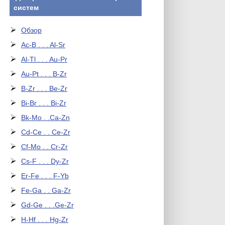
систем
Обзор
Ac-B . . . Al-Sr
Al-Tl . . . Au-Pr
Au-Pt . . . B-Zr
B-Zr . . . Be-Zr
Bi-Br . . . Bi-Zr
Bk-Mo . .Ca-Zn
Cd-Ce . . Ce-Zr
Cf-Mo . . Cr-Zr
Cs-F . . . Dy-Zr
Er-Fe . . . F-Yb
Fe-Ga . . Ga-Zr
Gd-Ge . . .Ge-Zr
H-Hf . . . Hg-Zr