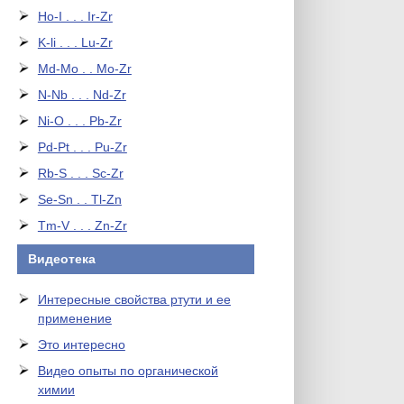
Ho-I . . . Ir-Zr
K-li . . . Lu-Zr
Md-Mo . . Mo-Zr
N-Nb . . . Nd-Zr
Ni-O . . . Pb-Zr
Pd-Pt . . . Pu-Zr
Rb-S . . . Sc-Zr
Se-Sn . . Tl-Zn
Tm-V . . . Zn-Zr
Видеотека
Интересные свойства ртути и ее
применение
Это интересно
Видео опыты по органической
химии