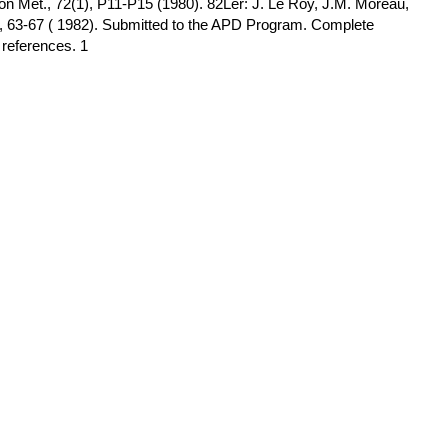
 Met., 72(1), P11-P15 (1980). 82Ler: J. Le Roy, J.M. Moreau,
 63-67 ( 1982). Submitted to the APD Program. Complete
8 references. 1