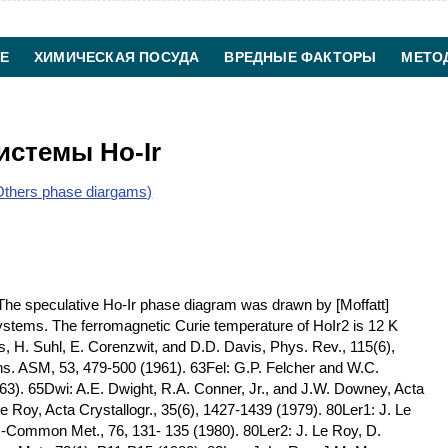
Е
ХИМИЧЕСКАЯ ПОСУДА
ВРЕДНЫЕ ФАКТОРЫ
МЕТО
ХИМИЧЕСКАЯ ТЕХНОЛОГИЯ
КОНТАКТЫ
истемы Ho-Ir
thers phase diargams)
he speculative Ho-Ir phase diagram was drawn by [Moffatt]
systems. The ferromagnetic Curie temperature of HoIr2 is 12 K
s, H. Suhl, E. Corenzwit, and D.D. Davis, Phys. Rev., 115(6),
ns. ASM, 53, 479-500 (1961). 63Fel: G.P. Felcher and W.C.
63). 65Dwi: A.E. Dwight, R.A. Conner, Jr., and J.W. Downey, Acta
Le Roy, Acta Crystallogr., 35(6), 1427-1439 (1979). 80Ler1: J. Le
-Common Met., 76, 131- 135 (1980). 80Ler2: J. Le Roy, D.