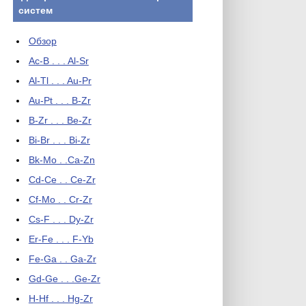
систем
Обзор
Ac-B . . . Al-Sr
Al-Tl . . . Au-Pr
Au-Pt . . . B-Zr
B-Zr . . . Be-Zr
Bi-Br . . . Bi-Zr
Bk-Mo . .Ca-Zn
Cd-Ce . . Ce-Zr
Cf-Mo . . Cr-Zr
Cs-F . . . Dy-Zr
Er-Fe . . . F-Yb
Fe-Ga . . Ga-Zr
Gd-Ge . . .Ge-Zr
H-Hf . . . Hg-Zr