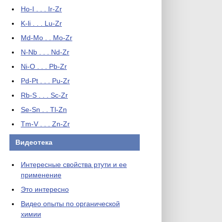
Ho-I . . . Ir-Zr
K-li . . . Lu-Zr
Md-Mo . . Mo-Zr
N-Nb . . . Nd-Zr
Ni-O . . . Pb-Zr
Pd-Pt . . . Pu-Zr
Rb-S . . . Sc-Zr
Se-Sn . . Tl-Zn
Tm-V . . . Zn-Zr
Видеотека
Интересные свойства ртути и ее
применение
Это интересно
Видео опыты по органической
химии