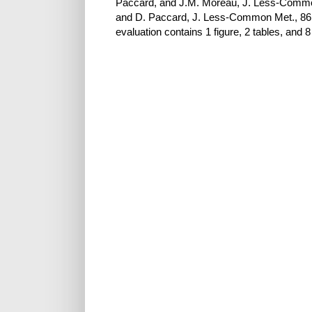
Paccard, and J.M. Moreau, J. Less-Common
and D. Paccard, J. Less-Common Met., 86,
evaluation contains 1 figure, 2 tables, and 