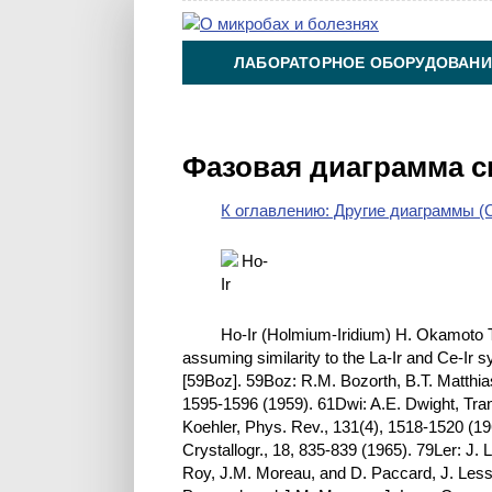
ЛАБОРАТОРНОЕ ОБОРУДОВАНИ
ХИМИЯ НА ПРОИЗВОДСТВЕ И 
Фазовая диаграмма с
К оглавлению: Другие диаграммы (O
Ho-Ir (Holmium-Iridium) H. Okamoto T
assuming similarity to the La-Ir and Ce-Ir 
[59Boz]. 59Boz: R.M. Bozorth, B.T. Matthia
1595-1596 (1959). 61Dwi: A.E. Dwight, Tra
Koehler, Phys. Rev., 131(4), 1518-1520 (19
Crystallogr., 18, 835-839 (1965). 79Ler: J. 
Roy, J.M. Moreau, and D. Paccard, J. Less