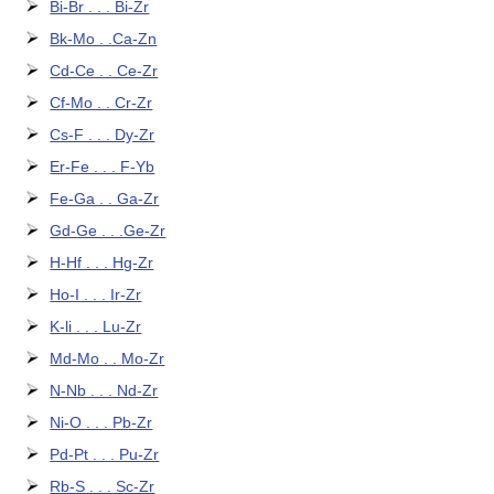
Bi-Br . . . Bi-Zr
Bk-Mo . .Ca-Zn
Cd-Ce . . Ce-Zr
Cf-Mo . . Cr-Zr
Cs-F . . . Dy-Zr
Er-Fe . . . F-Yb
Fe-Ga . . Ga-Zr
Gd-Ge . . .Ge-Zr
H-Hf . . . Hg-Zr
Ho-I . . . Ir-Zr
K-li . . . Lu-Zr
Md-Mo . . Mo-Zr
N-Nb . . . Nd-Zr
Ni-O . . . Pb-Zr
Pd-Pt . . . Pu-Zr
Rb-S . . . Sc-Zr