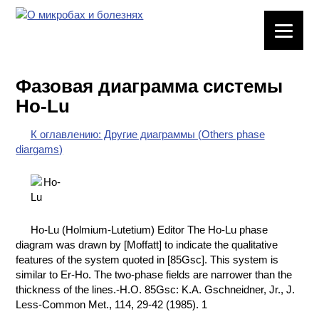
ЛАБОРАТОРНОЕ
ОБОРУДОВАНИЕ
Фазовая диаграмма системы
ХИМИЧЕСКАЯ
Ho-Lu
ПОСУДА
К оглавлению: Другие диаграммы (Others phase
ВРЕДНЫЕ
diargams)
ФАКТОРЫ
МЕТОДЫ
ПРАКТИЧЕСКОЙ
ХИМИИ
Ho-Lu (Holmium-Lutetium) Editor The Ho-Lu phase
diagram was drawn by [Moffatt] to indicate the qualitative
ХИМИЯ НА
features of the system quoted in [85Gsc]. This system is
ПРОИЗВОДСТВЕ
similar to Er-Ho. The two-phase fields are narrower than the
И ХИМИЧЕСКАЯ
thickness of the lines.-H.O. 85Gsc: K.A. Gschneidner, Jr., J.
ТЕХНОЛОГИЯ
Less-Common Met., 114, 29-42 (1985). 1