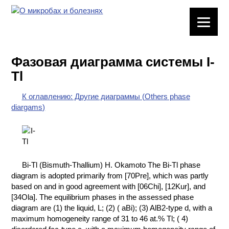
ЛАБОРАТОРНОЕ
ОБОРУДОВАНИЕ
Фазовая диаграмма системы I-
ХИМИЧЕСКАЯ
Tl
ПОСУДА
К оглавлению: Другие диаграммы (Others phase
ВРЕДНЫЕ
diargams)
ФАКТОРЫ
МЕТОДЫ
ПРАКТИЧЕСКОЙ
ХИМИИ
Bi-Tl (Bismuth-Thallium) H. Okamoto The Bi-Tl phase
diagram is adopted primarily from [70Pre], which was partly
ХИМИЯ НА
based on and in good agreement with [06Chi], [12Kur], and
ПРОИЗВОДСТВЕ
[34Ola]. The equilibrium phases in the assessed phase
И ХИМИЧЕСКАЯ
diagram are (1) the liquid, L; (2) ( aBi); (3) AlB2-type d, with a
ТЕХНОЛОГИЯ
maximum homogeneity range of 31 to 46 at.% Tl; ( 4)