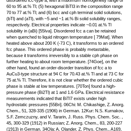
disordered fcc-type a, with a maximum homogeneity range of
60 to 95 at.% Tl; (5) hexagonal BiTl3 in the composition range
КОНТАКТЫ
70 to 77 at.% Tl; and (6) bcc and cph terminal solid solutions,
(bTl) and (aTl), with ~5 and ~1 at.% Bi solid solubility ranges,
respectively. Electrical properties indicate ~0.01 at.% Tl
solubility in (aBi) [55Iva]. Disordered fcc a can be retained
when quenched to liquid nitrogen temperature [ 79Mat]. When
heated above about 200 K (-73 C), it transforms to an ordered
fcc phase. This ordered phase is probably metastable,
because it transforms irreversibly to a stable cph phase on
further heating to about room temperature. [74Goe], on the
other hand, found an order-disorder transition of fcc a to
AuCu3-type structure at 94 C for 70.43 at.% Tl and at 73 C for
75 at.% Tl. Therefore, it is not clear whether the ordered cubic
phase is stable at low temperatures. [70Ton] found a high-
pressure phase (Bi2Tl) at 1 and 1.6 GPa. Electrical resistance
measurements indicated that BiTl7 exists under high
hydrostatic pressures [55Bri]. 06Chi: M. Chikashige, Z. Anorg.
Chem., 51, 328-335 (1906) in German. 12Kur: N.S. Kurnakov,
S.F. Zemczuzny, and V. Tararin, J. Russ. Phys. Chem. Soc. ,
45, 300-329 (1912) in Russian; Z. Anorg. Chem., 83, 200-227
(1913) in German. 34Ola: A. Olander, Z. Phys. Chem., A169,