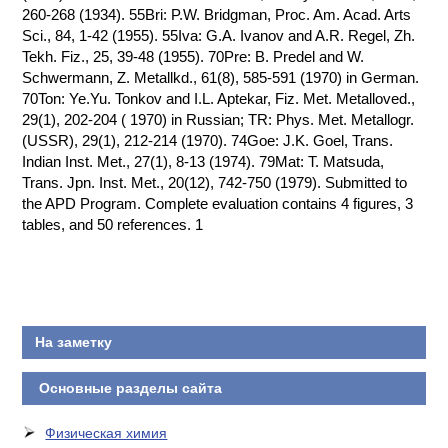
260-268 (1934). 55Bri: P.W. Bridgman, Proc. Am. Acad. Arts
Sci., 84, 1-42 (1955). 55Iva: G.A. Ivanov and A.R. Regel, Zh.
Tekh. Fiz., 25, 39-48 (1955). 70Pre: B. Predel and W.
Schwermann, Z. Metallkd., 61(8), 585-591 (1970) in German.
70Ton: Ye.Yu. Tonkov and I.L. Aptekar, Fiz. Met. Metalloved.,
29(1), 202-204 ( 1970) in Russian; TR: Phys. Met. Metallogr.
(USSR), 29(1), 212-214 (1970). 74Goe: J.K. Goel, Trans.
Indian Inst. Met., 27(1), 8-13 (1974). 79Mat: T. Matsuda,
Trans. Jpn. Inst. Met., 20(12), 742-750 (1979). Submitted to
the APD Program. Complete evaluation contains 4 figures, 3
tables, and 50 references. 1
На заметку
Основные разделы сайта
Физическая химия