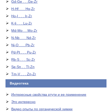
Gd-Ge . . .Ge-Zr
H-Hf . . . Hg-Zr
Ho-I . . . Ir-Zr
K-li . . . Lu-Zr
Md-Mo . . Mo-Zr
N-Nb . . . Nd-Zr
Ni-O . . . Pb-Zr
Pd-Pt . . . Pu-Zr
Rb-S . . . Sc-Zr
Se-Sn . . Tl-Zn
Tm-V . . . Zn-Zr
Видеотека
Интересные свойства ртути и ее применение
Это интересно
Видео опыты по органической химии