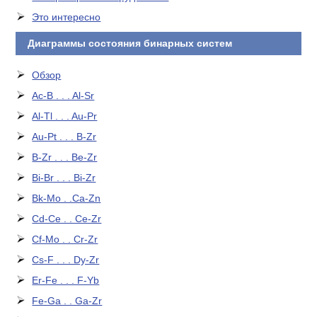
Это интересно
Диаграммы состояния бинарных систем
Обзор
Ac-B . . . Al-Sr
Al-Tl . . . Au-Pr
Au-Pt . . . B-Zr
B-Zr . . . Be-Zr
Bi-Br . . . Bi-Zr
Bk-Mo . .Ca-Zn
Cd-Ce . . Ce-Zr
Cf-Mo . . Cr-Zr
Cs-F . . . Dy-Zr
Er-Fe . . . F-Yb
Fe-Ga . . Ga-Zr