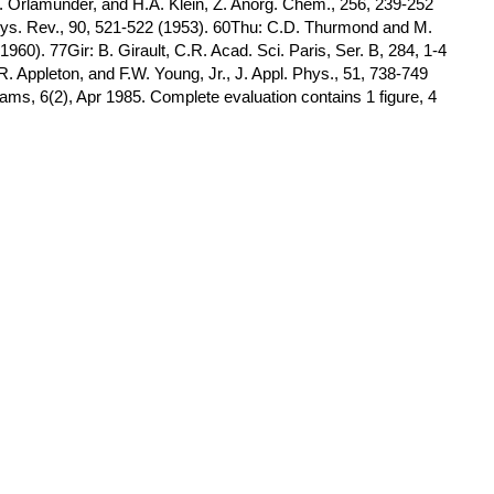
 Orlamunder, and H.A. Klein, Z. Anorg. Chem., 256, 239-252
hys. Rev., 90, 521-522 (1953). 60Thu: C.D. Thurmond and M.
1960). 77Gir: B. Girault, C.R. Acad. Sci. Paris, Ser. B, 284, 1-4
. Appleton, and F.W. Young, Jr., J. Appl. Phys., 51, 738-749
rams, 6(2), Apr 1985. Complete evaluation contains 1 figure, 4