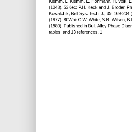
Klemm, L. Klemm, E. Hohmann, H. Volk, E.
(1948). 53Kec: P.H. Keck and J. Broder, P
Kowalchik, Bell Sys. Tech. J., 39, 169-204 (
(1977). 80Whi: C.W. White, S.R. Wilson, B.R
(1980). Published in Bull. Alloy Phase Diag
tables, and 13 references. 1