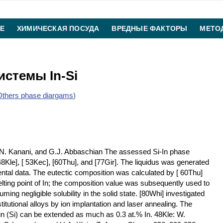
Е
ХИМИЧЕСКАЯ ПОСУДА
ВРЕДНЫЕ ФАКТОРЫ
МЕТО
ХИМИЧЕСКАЯ ТЕХНОЛОГИЯ
КОНТАКТЫ
истемы In-Si
thers phase diargams)
i, N. Kanani, and G.J. Abbaschian The assessed Si-In phase
48Kle], [ 53Kec], [60Thu], and [77Gir]. The liquidus was generated
tal data. The eutectic composition was calculated by [ 60Thu]
elting point of In; the composition value was subsequently used to
ming negligible solubility in the solid state. [80Whi] investigated
titutional alloys by ion implantation and laser annealing. The
 In in (Si) can be extended as much as 0.3 at.% In. 48Kle: W.