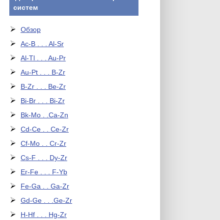
систем
Обзор
Ac-B . . . Al-Sr
Al-Tl . . . Au-Pr
Au-Pt . . . B-Zr
B-Zr . . . Be-Zr
Bi-Br . . . Bi-Zr
Bk-Mo . .Ca-Zn
Cd-Ce . . Ce-Zr
Cf-Mo . . Cr-Zr
Cs-F . . . Dy-Zr
Er-Fe . . . F-Yb
Fe-Ga . . Ga-Zr
Gd-Ge . . .Ge-Zr
H-Hf . . . Hg-Zr