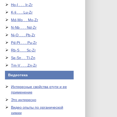
Ho-I . . . Ir-Zr
K-li . . . Lu-Zr
Md-Mo . . Mo-Zr
N-Nb . . . Nd-Zr
Ni-O . . . Pb-Zr
Pd-Pt . . . Pu-Zr
Rb-S . . . Sc-Zr
Se-Sn . . Tl-Zn
Tm-V . . . Zn-Zr
Видеотека
Интересные свойства ртути и ее
применение
Это интересно
Видео опыты по органической
химии