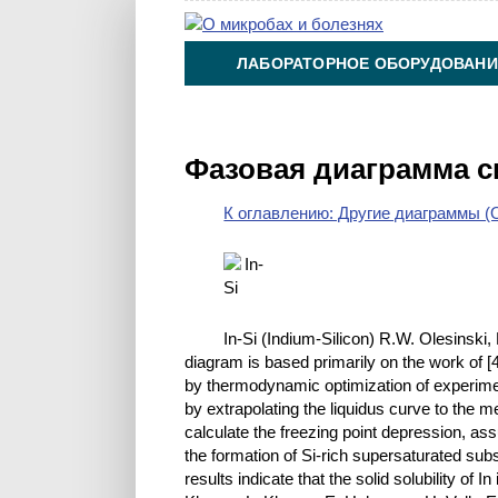
ЛАБОРАТОРНОЕ ОБОРУДОВАНИ
ХИМИЯ НА ПРОИЗВОДСТВЕ И 
Фазовая диаграмма с
К оглавлению: Другие диаграммы (O
In-Si (Indium-Silicon) R.W. Olesinsk
diagram is based primarily on the work of [
by thermodynamic optimization of experimen
by extrapolating the liquidus curve to the m
calculate the freezing point depression, assu
the formation of Si-rich supersaturated subs
results indicate that the solid solubility of