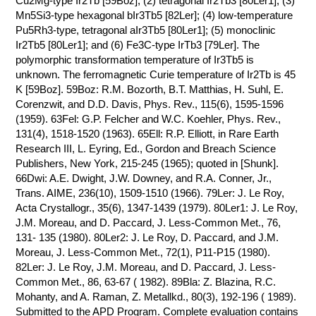
Cu2Mg-type Ir2Tb [59Boz]; (2) tetragonal Ir2Tb3 [80Ler1]; (3)
Mn5Si3-type hexagonal bIr3Tb5 [82Ler]; (4) low-temperature
КОНТАКТЫ
Pu5Rh3-type, tetragonal aIr3Tb5 [80Ler1]; (5) monoclinic
Ir2Tb5 [80Ler1]; and (6) Fe3C-type IrTb3 [79Ler]. The
polymorphic transformation temperature of Ir3Tb5 is
unknown. The ferromagnetic Curie temperature of Ir2Tb is 45
K [59Boz]. 59Boz: R.M. Bozorth, B.T. Matthias, H. Suhl, E.
Corenzwit, and D.D. Davis, Phys. Rev., 115(6), 1595-1596
(1959). 63Fel: G.P. Felcher and W.C. Koehler, Phys. Rev.,
131(4), 1518-1520 (1963). 65Ell: R.P. Elliott, in Rare Earth
Research III, L. Eyring, Ed., Gordon and Breach Science
Publishers, New York, 215-245 (1965); quoted in [Shunk].
66Dwi: A.E. Dwight, J.W. Downey, and R.A. Conner, Jr.,
Trans. AIME, 236(10), 1509-1510 (1966). 79Ler: J. Le Roy,
Acta Crystallogr., 35(6), 1347-1439 (1979). 80Ler1: J. Le Roy,
J.M. Moreau, and D. Paccard, J. Less-Common Met., 76,
131- 135 (1980). 80Ler2: J. Le Roy, D. Paccard, and J.M.
Moreau, J. Less-Common Met., 72(1), P11-P15 (1980).
82Ler: J. Le Roy, J.M. Moreau, and D. Paccard, J. Less-
Common Met., 86, 63-67 ( 1982). 89Bla: Z. Blazina, R.C.
Mohanty, and A. Raman, Z. Metallkd., 80(3), 192-196 ( 1989).
Submitted to the APD Program. Complete evaluation contains