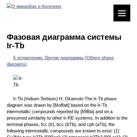
ЛАБОРАТОРНОЕ
ОБОРУДОВАНИЕ
Фазовая диаграмма системы
ХИМИЧЕСКАЯ
Ir-Tb
ПОСУДА
К оглавлению: Другие диаграммы (Others phase
ВРЕДНЫЕ
diargams)
ФАКТОРЫ
МЕТОДЫ
ПРАКТИЧЕСКОЙ
ХИМИИ
Ir-Tb (Iridium-Terbium) H. Okamoto The Ir-Tb phase
diagram was drawn by [Moffatt] based on the Ir-Tb
ХИМИЯ НА
intermetallic compounds reported by [89Bla] and on a
ПРОИЗВОДСТВЕ
presumed similarity to other Ir-RE systems. In addition to the
И ХИМИЧЕСКАЯ
terminal phases, fcc (Ir), bcc (bTb), and cph (aTb), the
ТЕХНОЛОГИЯ
following intermetallic compounds are known to exist: (1)