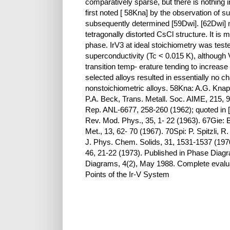
comparatively sparse, but there is nothing 
first noted [ 58Kna] by the observation of su
subsequently determined [59Dwi]. [62Dwi] mad
tetragonally distorted CsCl structure. It is 
phase. IrV3 at ideal stoichiometry was test
superconductivity (Tc < 0.015 K), although V
transition temp- erature tending to increase
selected alloys resulted in essentially no c
nonstoichiometric alloys. 58Kna: A.G. Knapt
P.A. Beck, Trans. Metall. Soc. AIME, 215, 
Rep. ANL-6677, 258-260 (1962); quoted in [
Rev. Mod. Phys., 35, 1- 22 (1963). 67Gie:
Met., 13, 62- 70 (1967). 70Spi: P. Spitzli, R
J. Phys. Chem. Solids, 31, 1531-1537 (1970
46, 21-22 (1973). Published in Phase Diagr
Diagrams, 4(2), May 1988. Complete evaluat
Points of the Ir-V System