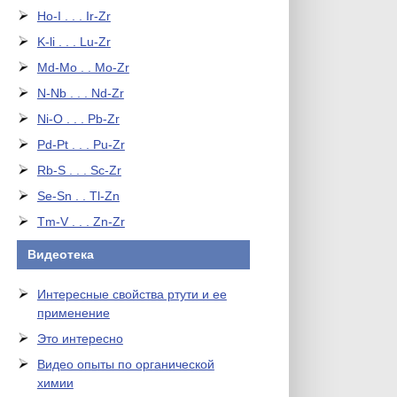
Ho-I . . . Ir-Zr
K-li . . . Lu-Zr
Md-Mo . . Mo-Zr
N-Nb . . . Nd-Zr
Ni-O . . . Pb-Zr
Pd-Pt . . . Pu-Zr
Rb-S . . . Sc-Zr
Se-Sn . . Tl-Zn
Tm-V . . . Zn-Zr
Видеотека
Интересные свойства ртути и ее
применение
Это интересно
Видео опыты по органической
химии