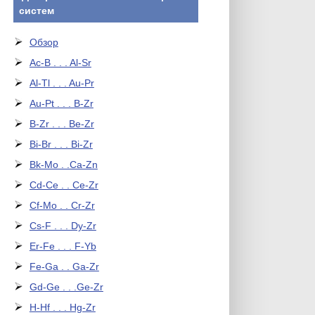
систем
Обзор
Ac-B . . . Al-Sr
Al-Tl . . . Au-Pr
Au-Pt . . . B-Zr
B-Zr . . . Be-Zr
Bi-Br . . . Bi-Zr
Bk-Mo . .Ca-Zn
Cd-Ce . . Ce-Zr
Cf-Mo . . Cr-Zr
Cs-F . . . Dy-Zr
Er-Fe . . . F-Yb
Fe-Ga . . Ga-Zr
Gd-Ge . . .Ge-Zr
H-Hf . . . Hg-Zr