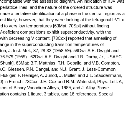
incompatible with the assessed diagram. An indication of Ir3V was
perlattice lines, and the nature of the ordered structure was
e a tentative identification of a phase in the central region as a
most likely, however, that they were looking at the tetragonal IrV1-x
ed to very low temperatures [63Mat, 70Spi] without finding
-deficient compositions exhibit superconductivity, with the
 with decreasing V content. [73Cox] reported that annealing of
hange in the superconducting transition temperatures of
on, J. Inst. Met., 87, 28-32 (1958-59). 59Dwi: A.E. Dwight and
976-979 (1959) . 62Dwi: A.E. Dwight and J.B. Darby, Jr., USAEC
Shunk]. 63Mat: B.T. Matthias, T.H. Geballe, and V.B. Compton,
 B.C. Giessen, P.N. Dangel, and N.J. Grant, J. Less-Common
. Flukiger, F. Heiniger, A. Junod, J. Muller, and J.L. Staudenmann,
) in French. 73Cox: J.E. Cox and R.M. Waterstat, Phys. Lett. A,
ams of Binary Vanadium Alloys, 1989, and J. Alloy Phase
ion contains 1 figure, 3 tables, and 16 references. Special