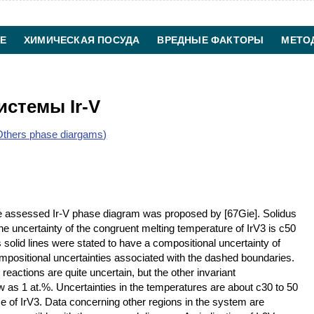
Е
ХИМИЧЕСКАЯ ПОСУДА
ВРЕДНЫЕ ФАКТОРЫ
МЕТО
ХИМИЧЕСКАЯ ТЕХНОЛОГИЯ
КОНТАКТЫ
истемы Ir-V
thers phase diargams)
he assessed Ir-V phase diagram was proposed by [67Gie]. Solidus
e uncertainty of the congruent melting temperature of IrV3 is с50
olid lines were stated to have a compositional uncertainty of
ompositional uncertainties associated with the dashed boundaries.
 reactions are quite uncertain, but the other invariant
 as 1 at.%. Uncertainties in the temperatures are about с30 to 50
e of IrV3. Data concerning other regions in the system are