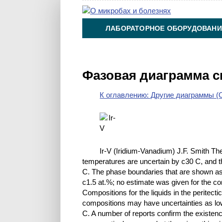
ЛАБОРАТОРНОЕ ОБОРУДОВАНИ
ХИМИЯ НА ПРОИЗВОДСТВЕ И 
Фазовая диаграмма с
К оглавлению: Другие диаграммы (O
Ir-V (Iridium-Vanadium) J.F. Smith T
temperatures are uncertain by с30 C, and th
C. The phase boundaries that are shown as s
с1.5 at.%; no estimate was given for the c
Compositions for the liquids in the peritectic
compositions may have uncertainties as low
C. A number of reports confirm the existenc