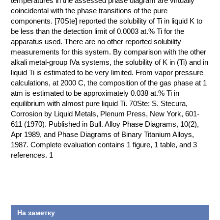
temperatures in the assessed phase diagram are virtually
coincidental with the phase transitions of the pure
КОНТАКТЫ
components. [70Ste] reported the solubility of Ti in liquid K to
be less than the detection limit of 0.0003 at.% Ti for the
apparatus used. There are no other reported solubility
measurements for this system. By comparison with the other
alkali metal-group IVa systems, the solubility of K in (Ti) and in
liquid Ti is estimated to be very limited. From vapor pressure
calculations, at 2000 C, the composition of the gas phase at 1
atm is estimated to be approximately 0.038 at.% Ti in
equilibrium with almost pure liquid Ti. 70Ste: S. Stecura,
Corrosion by Liquid Metals, Plenum Press, New York, 601-
611 (1970). Published in Bull. Alloy Phase Diagrams, 10(2),
Apr 1989, and Phase Diagrams of Binary Titanium Alloys,
1987. Complete evaluation contains 1 figure, 1 table, and 3
references. 1
На заметку