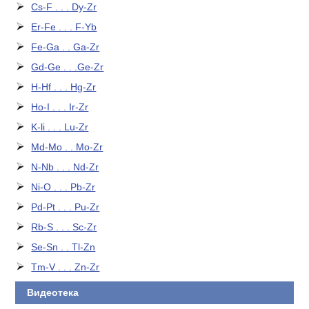
Cs-F . . . Dy-Zr
Er-Fe . . . F-Yb
Fe-Ga . . Ga-Zr
Gd-Ge . . .Ge-Zr
H-Hf . . . Hg-Zr
Ho-I . . . Ir-Zr
K-li . . . Lu-Zr
Md-Mo . . Mo-Zr
N-Nb . . . Nd-Zr
Ni-O . . . Pb-Zr
Pd-Pt . . . Pu-Zr
Rb-S . . . Sc-Zr
Se-Sn . . Tl-Zn
Tm-V . . . Zn-Zr
Видеотека