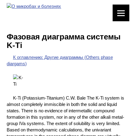
ЛАБОРАТОРНОЕ
ОБОРУДОВАНИЕ
Фазовая диаграмма системы
ХИМИЧЕСКАЯ
K-Ti
ПОСУДА
К оглавлению: Другие диаграммы (Others phase
ВРЕДНЫЕ
diargams)
ФАКТОРЫ
МЕТОДЫ
ПРАКТИЧЕСКОЙ
ХИМИИ
K-Ti (Potassium-Titanium) C.W. Bale The K-Ti system is
almost completely immiscible in both the solid and liquid
ХИМИЯ НА
states. There is no evidence of intermetallic compound
ПРОИЗВОДСТВЕ
formation in this system, nor in any of the other alkali metal-
И ХИМИЧЕСКАЯ
group IVa systems. The extent of solubility is very limited.
ТЕХНОЛОГИЯ
Based on thermodynamic calculations, the univariant