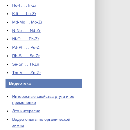
Ho-I . . . Ir-Zr
K-li . . . Lu-Zr
Md-Mo . . Mo-Zr
N-Nb . . . Nd-Zr
Ni-O . . . Pb-Zr
Pd-Pt . . . Pu-Zr
Rb-S . . . Sc-Zr
Se-Sn . . Tl-Zn
Tm-V . . . Zn-Zr
Видеотека
Интересные свойства ртути и ее
применение
Это интересно
Видео опыты по органической
химии