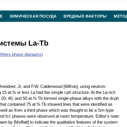
Е
ХИМИЧЕСКАЯ ПОСУДА
ВРЕДНЫЕ ФАКТОРЫ
МЕТО
ХИМИЧЕСКАЯ ТЕХНОЛОГИЯ
КОНТАКТЫ
истемы La-Tb
thers phase diargams)
eidner, Jr. and F.W. Calderwood [68Koe], using neutron-
g 15 at.% or less La had the simple cph structure. At the La-rich
 20, 40, and 50 at.% Tb formed single-phase alloys with the dcph
that contained 75 at.% Tb showed lines that were identified as
 well as from a third phase which was thought to be a Sm-type
 and fcc phases were observed at room temperature. Editor's note:
 by [Moffatt] to indicate the qualitative features of the system