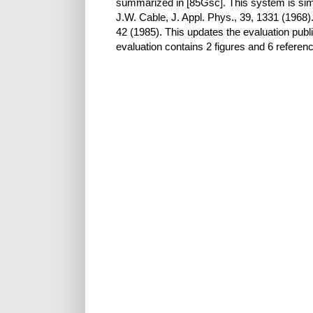
summarized in [85Gsc]. This system is simi
J.W. Cable, J. Appl. Phys., 39, 1331 (1968
42 (1985). This updates the evaluation pub
evaluation contains 2 figures and 6 referen