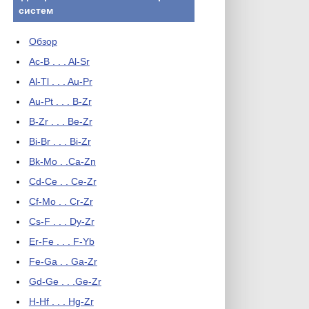
систем
Обзор
Ac-B . . . Al-Sr
Al-Tl . . . Au-Pr
Au-Pt . . . B-Zr
B-Zr . . . Be-Zr
Bi-Br . . . Bi-Zr
Bk-Mo . .Ca-Zn
Cd-Ce . . Ce-Zr
Cf-Mo . . Cr-Zr
Cs-F . . . Dy-Zr
Er-Fe . . . F-Yb
Fe-Ga . . Ga-Zr
Gd-Ge . . .Ge-Zr
H-Hf . . . Hg-Zr