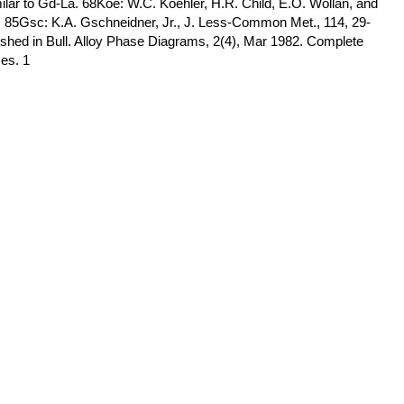
lar to Gd-La. 68Koe: W.C. Koehler, H.R. Child, E.O. Wollan, and
). 85Gsc: K.A. Gschneidner, Jr., J. Less-Common Met., 114, 29-
lished in Bull. Alloy Phase Diagrams, 2(4), Mar 1982. Complete
ces. 1