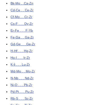
Bk-Mo . .Ca-Zn
Cd-Ce . . Ce-Zr
Cf-Mo . . Cr-Zr
Cs-F . . . Dy-Zr
Er-Fe . . . F-Yb
Fe-Ga . . Ga-Zr
Gd-Ge . . .Ge-Zr
H-Hf . . . Hg-Zr
Ho-I . . . Ir-Zr
K-li . . . Lu-Zr
Md-Mo . . Mo-Zr
N-Nb . . . Nd-Zr
Ni-O . . . Pb-Zr
Pd-Pt . . . Pu-Zr
Rb-S . . . Sc-Zr