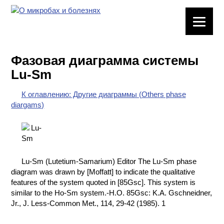
ЛАБОРАТОРНОЕ
ОБОРУДОВАНИЕ
Фазовая диаграмма системы
ХИМИЧЕСКАЯ
Lu-Sm
ПОСУДА
К оглавлению: Другие диаграммы (Others phase
ВРЕДНЫЕ
diargams)
ФАКТОРЫ
МЕТОДЫ
ПРАКТИЧЕСКОЙ
ХИМИИ
Lu-Sm (Lutetium-Samarium) Editor The Lu-Sm phase
diagram was drawn by [Moffatt] to indicate the qualitative
ХИМИЯ НА
features of the system quoted in [85Gsc]. This system is
ПРОИЗВОДСТВЕ
similar to the Ho-Sm system.-H.O. 85Gsc: K.A. Gschneidner,
И ХИМИЧЕСКАЯ
Jr., J. Less-Common Met., 114, 29-42 (1985). 1
ТЕХНОЛОГИЯ