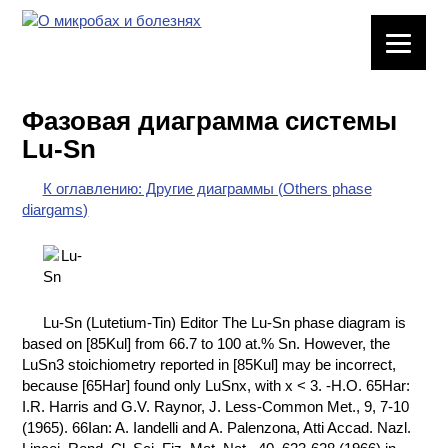
ЛАБОРАТОРНОЕ
ОБОРУДОВАНИЕ
Фазовая диаграмма системы
ХИМИЧЕСКАЯ
Lu-Sn
ПОСУДА
К оглавлению: Другие диаграммы (Others phase
ВРЕДНЫЕ
diargams)
ФАКТОРЫ
МЕТОДЫ
ПРАКТИЧЕСКОЙ
ХИМИИ
Lu-Sn (Lutetium-Tin) Editor The Lu-Sn phase diagram is
based on [85Kul] from 66.7 to 100 at.% Sn. However, the
ХИМИЯ НА
LuSn3 stoichiometry reported in [85Kul] may be incorrect,
ПРОИЗВОДСТВЕ
because [65Har] found only LuSnx, with x < 3. -H.O. 65Har:
И ХИМИЧЕСКАЯ
I.R. Harris and G.V. Raynor, J. Less-Common Met., 9, 7-10
ТЕХНОЛОГИЯ
(1965). 66Ian: A. Iandelli and A. Palenzona, Atti Accad. Nazl.