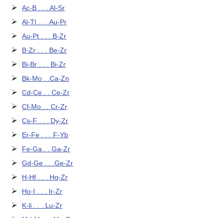
Ac-B . . . Al-Sr
Al-Tl . . . Au-Pr
Au-Pt . . . B-Zr
B-Zr . . . Be-Zr
Bi-Br . . . Bi-Zr
Bk-Mo . .Ca-Zn
Cd-Ce . . Ce-Zr
Cf-Mo . . Cr-Zr
Cs-F . . . Dy-Zr
Er-Fe . . . F-Yb
Fe-Ga . . Ga-Zr
Gd-Ge . . .Ge-Zr
H-Hf . . . Hg-Zr
Ho-I . . . Ir-Zr
K-li . . . Lu-Zr