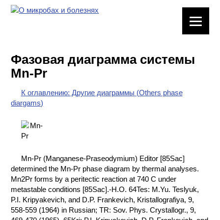
ЛАБОРАТОРНОЕ
ОБОРУДОВАНИЕ
Фазовая диаграмма системы
ХИМИЧЕСКАЯ
Mn-Pr
ПОСУДА
К оглавлению: Другие диаграммы (Others phase
ВРЕДНЫЕ
diargams)
ФАКТОРЫ
МЕТОДЫ
ПРАКТИЧЕСКОЙ
ХИМИИ
Mn-Pr (Manganese-Praseodymium) Editor [85Sac]
determined the Mn-Pr phase diagram by thermal analyses.
ХИМИЯ НА
Mn2Pr forms by a peritectic reaction at 740 C under
ПРОИЗВОДСТВЕ
metastable conditions [85Sac].-H.O. 64Tes: M.Yu. Teslyuk,
И ХИМИЧЕСКАЯ
P.I. Kripyakevich, and D.P. Frankevich, Kristallografiya, 9,
ТЕХНОЛОГИЯ
558-559 (1964) in Russian; TR: Sov. Phys. Crystallogr., 9,