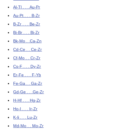
Al-Tl . . . Au-Pr
Au-Pt . . . B-Zr
B-Zr . . . Be-Zr
Bi-Br . . . Bi-Zr
Bk-Mo . .Ca-Zn
Cd-Ce . . Ce-Zr
Cf-Mo . . Cr-Zr
Cs-F . . . Dy-Zr
Er-Fe . . . F-Yb
Fe-Ga . . Ga-Zr
Gd-Ge . . .Ge-Zr
H-Hf . . . Hg-Zr
Ho-I . . . Ir-Zr
K-li . . . Lu-Zr
Md-Mo . . Mo-Zr