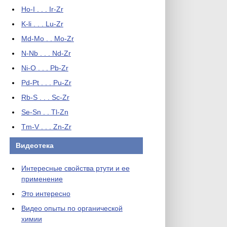
Ho-I . . . Ir-Zr
K-li . . . Lu-Zr
Md-Mo . . Mo-Zr
N-Nb . . . Nd-Zr
Ni-O . . . Pb-Zr
Pd-Pt . . . Pu-Zr
Rb-S . . . Sc-Zr
Se-Sn . . Tl-Zn
Tm-V . . . Zn-Zr
Видеотека
Интересные свойства ртути и ее
применение
Это интересно
Видео опыты по органической
химии