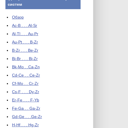
систем
Обзор
Ac-B . . . Al-Sr
Al-Tl . . . Au-Pr
Au-Pt . . . B-Zr
B-Zr . . . Be-Zr
Bi-Br . . . Bi-Zr
Bk-Mo . .Ca-Zn
Cd-Ce . . Ce-Zr
Cf-Mo . . Cr-Zr
Cs-F . . . Dy-Zr
Er-Fe . . . F-Yb
Fe-Ga . . Ga-Zr
Gd-Ge . . .Ge-Zr
H-Hf . . . Hg-Zr