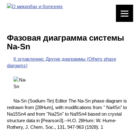
ЛАБОРАТОРНОЕ
ОБОРУДОВАНИЕ
Фазовая диаграмма системы
ХИМИЧЕСКАЯ
Na-Sn
ПОСУДА
К оглавлению: Другие диаграммы (Others phase
ВРЕДНЫЕ
diargams)
ФАКТОРЫ
МЕТОДЫ
ПРАКТИЧЕСКОЙ
ХИМИИ
Na-Sn (Sodium-Tin) Editor The Na-Sn phase diagram is
redrawn from [28Hum], with modifications from " Na4Sn" to
ХИМИЯ НА
Na15Sn4 and from "Na2Sn" to Na9Sn4 based on crystal
ПРОИЗВОДСТВЕ
structure data in [Pearson3].--H.O. 28Hum: W. Hume-
И ХИМИЧЕСКАЯ
Rothery, J. Chem. Soc., 131, 947-963 (1928). 1
ТЕХНОЛОГИЯ