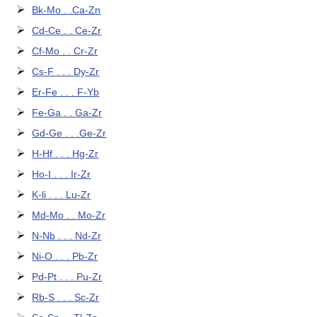
Bk-Mo . .Ca-Zn
Cd-Ce . . Ce-Zr
Cf-Mo . . Cr-Zr
Cs-F . . . Dy-Zr
Er-Fe . . . F-Yb
Fe-Ga . . Ga-Zr
Gd-Ge . . .Ge-Zr
H-Hf . . . Hg-Zr
Ho-I . . . Ir-Zr
K-li . . . Lu-Zr
Md-Mo . . Mo-Zr
N-Nb . . . Nd-Zr
Ni-O . . . Pb-Zr
Pd-Pt . . . Pu-Zr
Rb-S . . . Sc-Zr