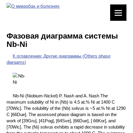
ЛАБОРАТОРНОЕ
ОБОРУДОВАНИЕ
Фазовая диаграмма системы
ХИМИЧЕСКАЯ
Nb-Ni
ПОСУДА
К оглавлению: Другие диаграммы (Others phase
ВРЕДНЫЕ
diargams)
ФАКТОРЫ
МЕТОДЫ
ПРАКТИЧЕСКОЙ
ХИМИИ
Nb-Ni (Niobium-Nickel) P. Nash and A. Nash The
maximum solubility of Ni in (Nb) is 4.5 at.% Ni at 1400 C
ХИМИЯ НА
[70Wic]. The solubility of the (Nb) solvus is ~5 at.% Ni at 1290
ПРОИЗВОДСТВЕ
C [66Due]. The assessed phase diagram is based on the
И ХИМИЧЕСКАЯ
work of [39Gru], [41Pog], [64Sve], [66Due], [ 66Kor], and
ТЕХНОЛОГИЯ
[70Wic]. The (Ni) solvus exhibits a rapid decrease in solubility