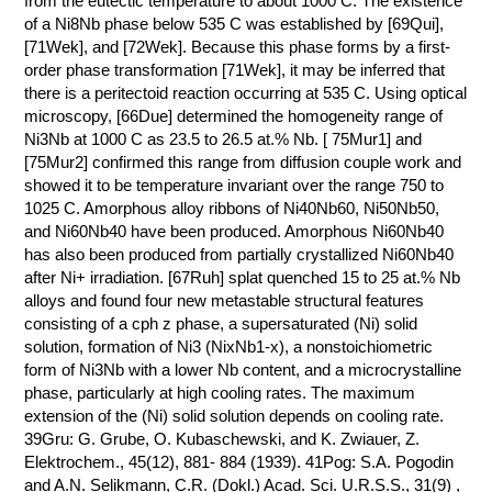
from the eutectic temperature to about 1000 C. The existence
of a Ni8Nb phase below 535 C was established by [69Qui],
КОНТАКТЫ
[71Wek], and [72Wek]. Because this phase forms by a first-
order phase transformation [71Wek], it may be inferred that
there is a peritectoid reaction occurring at 535 C. Using optical
microscopy, [66Due] determined the homogeneity range of
Ni3Nb at 1000 C as 23.5 to 26.5 at.% Nb. [ 75Mur1] and
[75Mur2] confirmed this range from diffusion couple work and
showed it to be temperature invariant over the range 750 to
1025 C. Amorphous alloy ribbons of Ni40Nb60, Ni50Nb50,
and Ni60Nb40 have been produced. Amorphous Ni60Nb40
has also been produced from partially crystallized Ni60Nb40
after Ni+ irradiation. [67Ruh] splat quenched 15 to 25 at.% Nb
alloys and found four new metastable structural features
consisting of a cph z phase, a supersaturated (Ni) solid
solution, formation of Ni3 (NixNb1-x), a nonstoichiometric
form of Ni3Nb with a lower Nb content, and a microcrystalline
phase, particularly at high cooling rates. The maximum
extension of the (Ni) solid solution depends on cooling rate.
39Gru: G. Grube, O. Kubaschewski, and K. Zwiauer, Z.
Elektrochem., 45(12), 881- 884 (1939). 41Pog: S.A. Pogodin
and A.N. Selikmann, C.R. (Dokl.) Acad. Sci. U.R.S.S., 31(9) ,