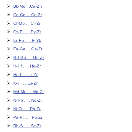
Bk-Mo . .Ca-Zn
Cd-Ce . . Ce-Zr
Cf-Mo . . Cr-Zr
Cs-F . . . Dy-Zr
Er-Fe . . . F-Yb
Fe-Ga . . Ga-Zr
Gd-Ge . . .Ge-Zr
H-Hf . . . Hg-Zr
Ho-I . . . Ir-Zr
K-li . . . Lu-Zr
Md-Mo . . Mo-Zr
N-Nb . . . Nd-Zr
Ni-O . . . Pb-Zr
Pd-Pt . . . Pu-Zr
Rb-S . . . Sc-Zr