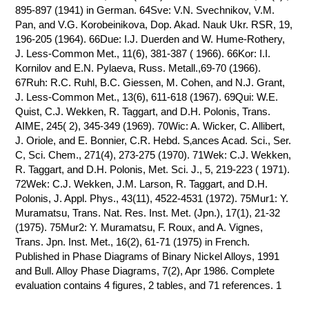
895-897 (1941) in German. 64Sve: V.N. Svechnikov, V.M.
Pan, and V.G. Korobeinikova, Dop. Akad. Nauk Ukr. RSR, 19,
196-205 (1964). 66Due: I.J. Duerden and W. Hume-Rothery,
J. Less-Common Met., 11(6), 381-387 ( 1966). 66Kor: I.I.
Kornilov and E.N. Pylaeva, Russ. Metall.,69-70 (1966).
67Ruh: R.C. Ruhl, B.C. Giessen, M. Cohen, and N.J. Grant,
J. Less-Common Met., 13(6), 611-618 (1967). 69Qui: W.E.
Quist, C.J. Wekken, R. Taggart, and D.H. Polonis, Trans.
AIME, 245( 2), 345-349 (1969). 70Wic: A. Wicker, C. Allibert,
J. Oriole, and E. Bonnier, C.R. Hebd. S‚ances Acad. Sci., Ser.
C, Sci. Chem., 271(4), 273-275 (1970). 71Wek: C.J. Wekken,
R. Taggart, and D.H. Polonis, Met. Sci. J., 5, 219-223 ( 1971).
72Wek: C.J. Wekken, J.M. Larson, R. Taggart, and D.H.
Polonis, J. Appl. Phys., 43(11), 4522-4531 (1972). 75Mur1: Y.
Muramatsu, Trans. Nat. Res. Inst. Met. (Jpn.), 17(1), 21-32
(1975). 75Mur2: Y. Muramatsu, F. Roux, and A. Vignes,
Trans. Jpn. Inst. Met., 16(2), 61-71 (1975) in French.
Published in Phase Diagrams of Binary Nickel Alloys, 1991
and Bull. Alloy Phase Diagrams, 7(2), Apr 1986. Complete
evaluation contains 4 figures, 2 tables, and 71 references. 1