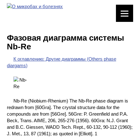
ЛАБОРАТОРНОЕ
ОБОРУДОВАНИЕ
Фазовая диаграмма системы
ХИМИЧЕСКАЯ
Nb-Re
ПОСУДА
К оглавлению: Другие диаграммы (Others phase
ВРЕДНЫЕ
diargams)
ФАКТОРЫ
МЕТОДЫ
ПРАКТИЧЕСКОЙ
ХИМИИ
Nb-Re (Niobium-Rhenium) The Nb-Re phase diagram is
redrawn from [60Gra]. The crystal structure data for the
ХИМИЯ НА
compounds are from [56Gre]. 56Gre: P. Greenfield and P.A.
ПРОИЗВОДСТВЕ
Beck, Trans. AIME, 206, 265-276 (1956). 60Gra: N.J. Grant
И ХИМИЧЕСКАЯ
and B.C. Giessen, WADD Tech. Rept., 60-132, 90-112 (1960);
ТЕХНОЛОГИЯ
J. Met., 13, 87 (1961); as quoted in [Elliott]. 1