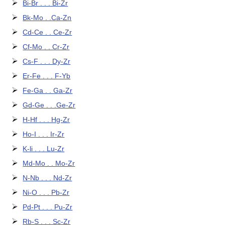
Bi-Br . . . Bi-Zr
Bk-Mo . .Ca-Zn
Cd-Ce . . Ce-Zr
Cf-Mo . . Cr-Zr
Cs-F . . . Dy-Zr
Er-Fe . . . F-Yb
Fe-Ga . . Ga-Zr
Gd-Ge . . .Ge-Zr
H-Hf . . . Hg-Zr
Ho-I . . . Ir-Zr
K-li . . . Lu-Zr
Md-Mo . . Mo-Zr
N-Nb . . . Nd-Zr
Ni-O . . . Pb-Zr
Pd-Pt . . . Pu-Zr
Rb-S . . . Sc-Zr