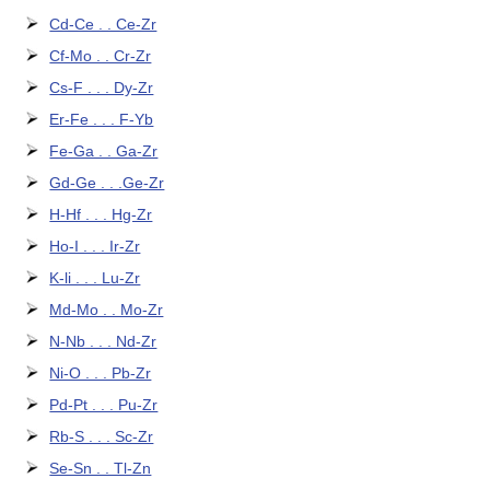
Cd-Ce . . Ce-Zr
Cf-Mo . . Cr-Zr
Cs-F . . . Dy-Zr
Er-Fe . . . F-Yb
Fe-Ga . . Ga-Zr
Gd-Ge . . .Ge-Zr
H-Hf . . . Hg-Zr
Ho-I . . . Ir-Zr
K-li . . . Lu-Zr
Md-Mo . . Mo-Zr
N-Nb . . . Nd-Zr
Ni-O . . . Pb-Zr
Pd-Pt . . . Pu-Zr
Rb-S . . . Sc-Zr
Se-Sn . . Tl-Zn