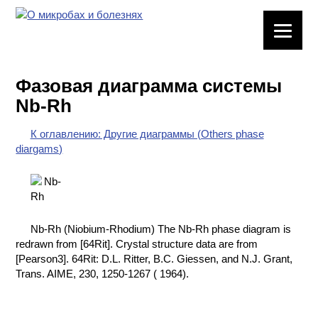
ЛАБОРАТОРНОЕ
ОБОРУДОВАНИЕ
Фазовая диаграмма системы
ХИМИЧЕСКАЯ
Nb-Rh
ПОСУДА
К оглавлению: Другие диаграммы (Others phase
ВРЕДНЫЕ
diargams)
ФАКТОРЫ
МЕТОДЫ
ПРАКТИЧЕСКОЙ
ХИМИИ
Nb-Rh (Niobium-Rhodium) The Nb-Rh phase diagram is
redrawn from [64Rit]. Crystal structure data are from
ХИМИЯ НА
[Pearson3]. 64Rit: D.L. Ritter, B.C. Giessen, and N.J. Grant,
ПРОИЗВОДСТВЕ
Trans. AIME, 230, 1250-1267 ( 1964).
И ХИМИЧЕСКАЯ
ТЕХНОЛОГИЯ