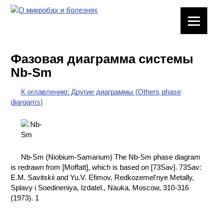
ЛАБОРАТОРНОЕ
ОБОРУДОВАНИЕ
Фазовая диаграмма системы
ХИМИЧЕСКАЯ
Nb-Sm
ПОСУДА
К оглавлению: Другие диаграммы (Others phase
ВРЕДНЫЕ
diargams)
ФАКТОРЫ
МЕТОДЫ
ПРАКТИЧЕСКОЙ
ХИМИИ
Nb-Sm (Niobium-Samarium) The Nb-Sm phase diagram
is redrawn from [Moffatt], which is based on [73Sav]. 73Sav:
ХИМИЯ НА
E.M. Savitskii and Yu.V. Efimov, Redkozemel'nye Metally,
ПРОИЗВОДСТВЕ
Splavy i Soedineniya, Izdatel., Nauka, Moscow, 310-316
И ХИМИЧЕСКАЯ
(1973). 1
ТЕХНОЛОГИЯ