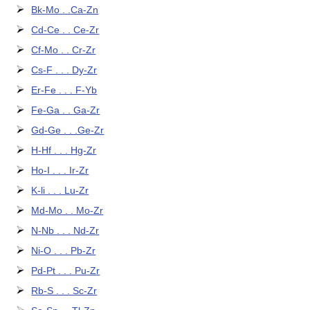
Bk-Mo . .Ca-Zn
Cd-Ce . . Ce-Zr
Cf-Mo . . Cr-Zr
Cs-F . . . Dy-Zr
Er-Fe . . . F-Yb
Fe-Ga . . Ga-Zr
Gd-Ge . . .Ge-Zr
H-Hf . . . Hg-Zr
Ho-I . . . Ir-Zr
K-li . . . Lu-Zr
Md-Mo . . Mo-Zr
N-Nb . . . Nd-Zr
Ni-O . . . Pb-Zr
Pd-Pt . . . Pu-Zr
Rb-S . . . Sc-Zr