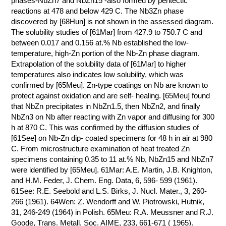
phases-NbZn7 and NbZn15 -also formed by peritectic
reactions at 478 and below 429 C. The Nb3Zn phase
КОНТАКТЫ
discovered by [68Hun] is not shown in the assessed diagram.
The solubility studies of [61Mar] from 427.9 to 750.7 C and
between 0.017 and 0.156 at.% Nb established the low-
temperature, high-Zn portion of the Nb-Zn phase diagram.
Extrapolation of the solubility data of [61Mar] to higher
temperatures also indicates low solubility, which was
confirmed by [65Meu]. Zn-type coatings on Nb are known to
protect against oxidation and are self- healing. [65Meu] found
that NbZn precipitates in NbZn1.5, then NbZn2, and finally
NbZn3 on Nb after reacting with Zn vapor and diffusing for 300
h at 870 C. This was confirmed by the diffusion studies of
[61See] on Nb-Zn dip- coated specimens for 48 h in air at 980
C. From microstructure examination of heat treated Zn
specimens containing 0.35 to 11 at.% Nb, NbZn15 and NbZn7
were identified by [65Meu]. 61Mar: A.E. Martin, J.B. Knighton,
and H.M. Feder, J. Chem. Eng. Data, 6, 596- 599 (1961).
61See: R.E. Seebold and L.S. Birks, J. Nucl. Mater., 3, 260-
266 (1961). 64Wen: Z. Wendorff and W. Piotrowski, Hutnik,
31, 246-249 (1964) in Polish. 65Meu: R.A. Meussner and R.J.
Goode, Trans. Metall. Soc. AIME, 233, 661-671 ( 1965).