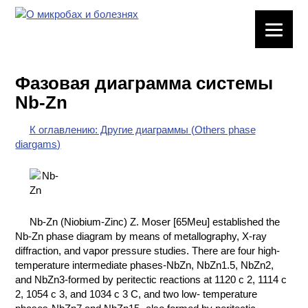
ЛАБОРАТОРНОЕ
ОБОРУДОВАНИЕ
Фазовая диаграмма системы
ХИМИЧЕСКАЯ
Nb-Zn
ПОСУДА
К оглавлению: Другие диаграммы (Others phase
ВРЕДНЫЕ
diargams)
ФАКТОРЫ
МЕТОДЫ
ПРАКТИЧЕСКОЙ
ХИМИИ
Nb-Zn (Niobium-Zinc) Z. Moser [65Meu] established the
Nb-Zn phase diagram by means of metallography, X-ray
ХИМИЯ НА
diffraction, and vapor pressure studies. There are four high-
ПРОИЗВОДСТВЕ
temperature intermediate phases-NbZn, NbZn1.5, NbZn2,
И ХИМИЧЕСКАЯ
and NbZn3-formed by peritectic reactions at 1120 с 2, 1114 с
ТЕХНОЛОГИЯ
2, 1054 с 3, and 1034 с 3 C, and two low- temperature