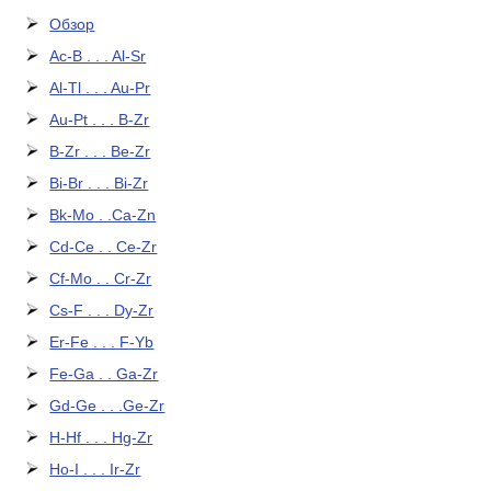
Обзор
Ac-B . . . Al-Sr
Al-Tl . . . Au-Pr
Au-Pt . . . B-Zr
B-Zr . . . Be-Zr
Bi-Br . . . Bi-Zr
Bk-Mo . .Ca-Zn
Cd-Ce . . Ce-Zr
Cf-Mo . . Cr-Zr
Cs-F . . . Dy-Zr
Er-Fe . . . F-Yb
Fe-Ga . . Ga-Zr
Gd-Ge . . .Ge-Zr
H-Hf . . . Hg-Zr
Ho-I . . . Ir-Zr