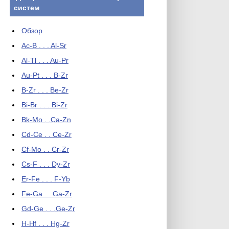
систем
Обзор
Ac-B . . . Al-Sr
Al-Tl . . . Au-Pr
Au-Pt . . . B-Zr
B-Zr . . . Be-Zr
Bi-Br . . . Bi-Zr
Bk-Mo . .Ca-Zn
Cd-Ce . . Ce-Zr
Cf-Mo . . Cr-Zr
Cs-F . . . Dy-Zr
Er-Fe . . . F-Yb
Fe-Ga . . Ga-Zr
Gd-Ge . . .Ge-Zr
H-Hf . . . Hg-Zr