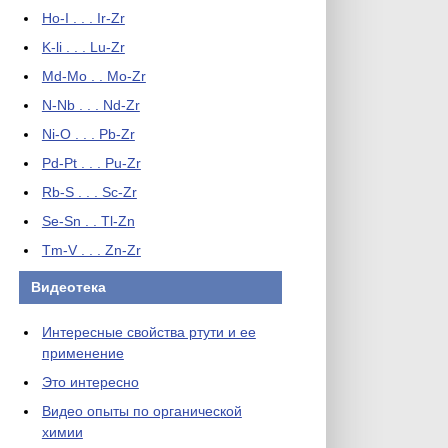
Ho-I . . . Ir-Zr
K-li . . . Lu-Zr
Md-Mo . . Mo-Zr
N-Nb . . . Nd-Zr
Ni-O . . . Pb-Zr
Pd-Pt . . . Pu-Zr
Rb-S . . . Sc-Zr
Se-Sn . . Tl-Zn
Tm-V . . . Zn-Zr
Видеотека
Интересные свойства ртути и ее
применение
Это интересно
Видео опыты по органической
химии