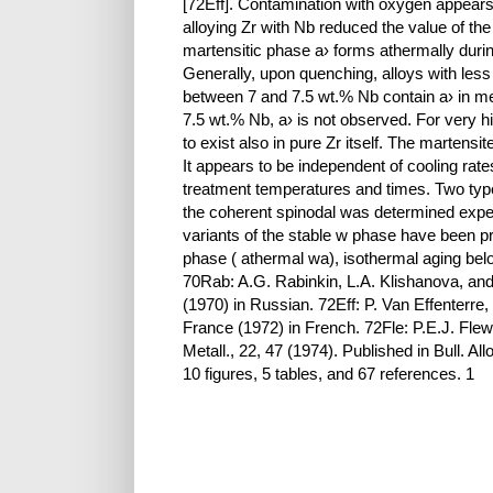
[72Eff]. Contamination with oxygen appears t
alloying Zr with Nb reduced the value of th
martensitic phase a› forms athermally duri
Generally, upon quenching, alloys with less
between 7 and 7.5 wt.% Nb contain a› in m
7.5 wt.% Nb, a› is not observed. For very h
to exist also in pure Zr itself. The martens
It appears to be independent of cooling rate
treatment temperatures and times. Two typ
the coherent spinodal was determined experi
variants of the stable w phase have been 
phase ( athermal wa), isothermal aging bel
70Rab: A.G. Rabinkin, L.A. Klishanova, an
(1970) in Russian. 72Eff: P. Van Effenter
France (1972) in French. 72Fle: P.E.J. Flewit
Metall., 22, 47 (1974). Published in Bull. 
10 figures, 5 tables, and 67 references. 1