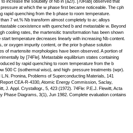
o increase the solubility of Nb in (aZr). [70Rab] observed that
e pressure at which the w phase first became noticeable. The cph
ng rapid quenching from the b phase to room temperature.
 than 7 wt.% Nb transform almost completely to a›; alloys
etastable coexistence with quenched b and metastable w. Beyond
igh cooling rates, the martensitic transformation has been shown
ite start temperature decreases linearly with increasing Nb content.
s, or oxygen impurity content, or the prior b-phase solution
es of martensite morphologies have been observed. A portion of
mentally by [74Fle]. Metastable equilibrium states containing
produced by rapid quenching to room temperature from the b
ow 500 C (isothermal wiso), and high- pressure treatments (wpr).
d L.N. Pronina, Problems of Superconducting Materials, 141
re, Report CEA-R-4330, Atomic Energy Commission, Saclay,
t, J. Appl. Crystallogr., 5, 423 (1972). 74Fle: P.E.J. Flewitt, Acta
Alloy Phase Diagrams, 3(1), Jun 1982. Complete evaluation contains