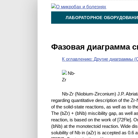
ЛАБОРАТОРНОЕ ОБОРУДОВАНИ
ХИМИЯ НА ПРОИЗВОДСТВЕ И 
Фазовая диаграмма с
К оглавлению: Другие диаграммы (O
Nb-Zr (Niobium-Zirconium) J.P. Abriata
regarding quantitative description of the Z
of the solid-state reactions, as well as to 
The (bZr) + (bNb) miscibility gap, as well a
reaction, is based on the work of [72Fle]. 
(bNb) at the monotectoid reaction. Wide disc
solubility of Nb in (aZr) is accepted as 0.6