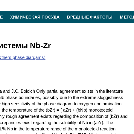
Е
ХИМИЧЕСКАЯ ПОСУДА
ВРЕДНЫЕ ФАКТОРЫ
МЕТО
ХИМИЧЕСКАЯ ТЕХНОЛОГИЯ
КОНТАКТЫ
истемы Nb-Zr
thers phase diargams)
 and J.C. Bolcich Only partial agreement exists in the literature
r-Nb phase boundaries, possibly due to the extreme sluggishness
the high sensitivity of the phase diagram to oxygen contamination.
s the temperature of the (bZr) = ( aZr) + (bNb) monotectoid
Only rough agreement exists regarding the composition of (bZr) and
repancies exist regarding the solubility of Nb in (aZr). The
 at.% Nb in the temperature range of the monotectoid reaction