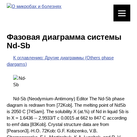
ЛАБОРАТОРНОЕ
ОБОРУДОВАНИЕ
Фазовая диаграмма системы
ХИМИЧЕСКАЯ
Nd-Sb
ПОСУДА
К оглавлению: Другие диаграммы (Others phase
ВРЕДНЫЕ
diargams)
ФАКТОРЫ
МЕТОДЫ
ПРАКТИЧЕСКОЙ
ХИМИИ
Nd-Sb (Neodymium-Antimony) Editor The Nd-Sb phase
diagram is redrawn from [72Kob]. The melting point of NdSb
ХИМИЯ НА
is 2050 C [74Sam]. The solubility X (at.%) of Nd in liquid Sb is
ПРОИЗВОДСТВЕ
ln X = 1.6436 -- 2.9933/T с 0.0015 at 662 to 847 C according
И ХИМИЧЕСКАЯ
to emf data [83Kob]. Crystal structure data are from
ТЕХНОЛОГИЯ
[Pearson3].-H.O. 72Kob: G.F. Kobzenko, V.B.