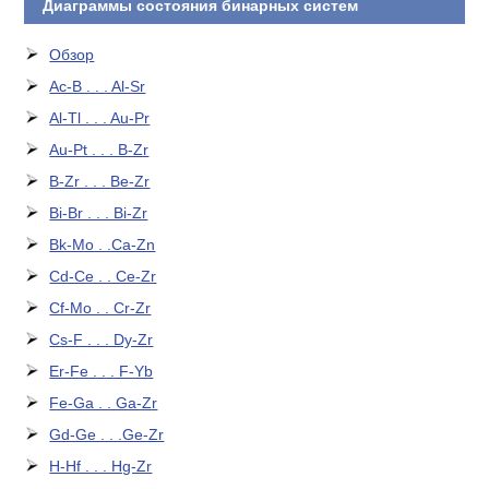
Диаграммы состояния бинарных систем
Обзор
Ac-B . . . Al-Sr
Al-Tl . . . Au-Pr
Au-Pt . . . B-Zr
B-Zr . . . Be-Zr
Bi-Br . . . Bi-Zr
Bk-Mo . .Ca-Zn
Cd-Ce . . Ce-Zr
Cf-Mo . . Cr-Zr
Cs-F . . . Dy-Zr
Er-Fe . . . F-Yb
Fe-Ga . . Ga-Zr
Gd-Ge . . .Ge-Zr
H-Hf . . . Hg-Zr