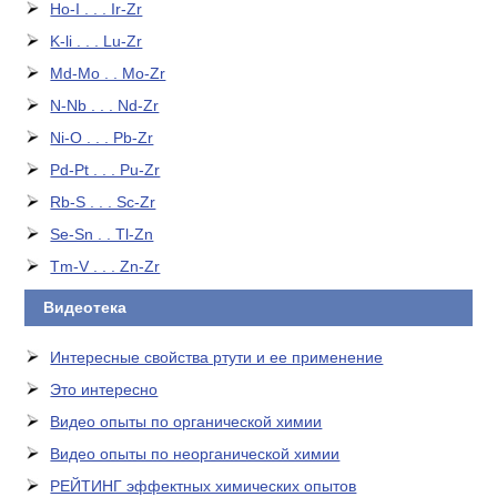
Ho-I . . . Ir-Zr
K-li . . . Lu-Zr
Md-Mo . . Mo-Zr
N-Nb . . . Nd-Zr
Ni-O . . . Pb-Zr
Pd-Pt . . . Pu-Zr
Rb-S . . . Sc-Zr
Se-Sn . . Tl-Zn
Tm-V . . . Zn-Zr
Видеотека
Интересные свойства ртути и ее применение
Это интересно
Видео опыты по органической химии
Видео опыты по неорганической химии
РЕЙТИНГ эффектных химических опытов