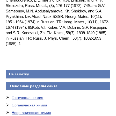
Chernogorenko, E.L. Martinchuk, K.A. Lynchak, and R. V.
Skolozdra, Russ. Metall., (3), 176-177 (1972). 74Sam: G.V.
КОНТАКТЫ
Samsonov, M.N. Abdusalyamova, Kh. Shokirov, and S.A.
Pryakhina, Izv. Akad. Nauk SSSR, Neorg. Mater., 10(11),
1951-1954 (1974) in Russian; TR: Inorg. Mater., 10(11), 1672-
1674 (1974). 85Kob: V.I. Kober, V.A. Dubinin, S.P. Raspopin,
and S.R. Kanevskii, Zh. Fiz. Khim., 59(7), 1839-1840 (1985)
in Russian; TR: Russ. J. Phys. Chem., 59(7), 1092-1093
(1985). 1
На заметку
Основные разделы сайта
Физическая химия
Органическая химия
Неорганическая химия