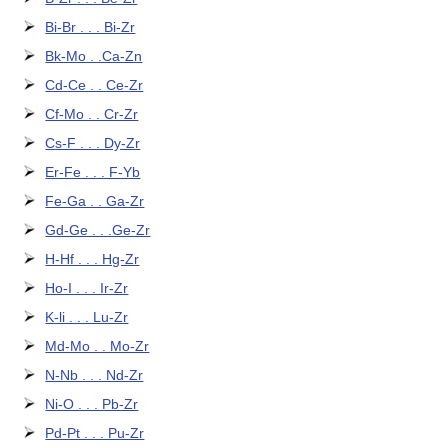
Bi-Br . . . Bi-Zr
Bk-Mo . .Ca-Zn
Cd-Ce . . Ce-Zr
Cf-Mo . . Cr-Zr
Cs-F . . . Dy-Zr
Er-Fe . . . F-Yb
Fe-Ga . . Ga-Zr
Gd-Ge . . .Ge-Zr
H-Hf . . . Hg-Zr
Ho-I . . . Ir-Zr
K-li . . . Lu-Zr
Md-Mo . . Mo-Zr
N-Nb . . . Nd-Zr
Ni-O . . . Pb-Zr
Pd-Pt . . . Pu-Zr