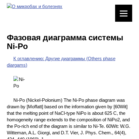
ЛАБОРАТОРНОЕ
ОБОРУДОВАНИЕ
Фазовая диаграмма системы
ХИМИЧЕСКАЯ
Ni-Po
ПОСУДА
К оглавлению: Другие диаграммы (Others phase
ВРЕДНЫЕ
diargams)
ФАКТОРЫ
МЕТОДЫ
ПРАКТИЧЕСКОЙ
ХИМИИ
Ni-Po (Nickel-Polonium) The Ni-Po phase diagram was
drawn by [Moffatt] based on the information given by [60Wit]
ХИМИЯ НА
that the melting point of NaCl-type NiPo is about 625 C, the
ПРОИЗВОДСТВЕ
homogeneity range extends to the composition of NiPo2, and
И ХИМИЧЕСКАЯ
the Po-rich end of the diagram is similar to Ni-Te. 60Wit: W.G.
ТЕХНОЛОГИЯ
Witteman, A.L. Giorgi, and D.T. Vier, J. Phys. Chem., 64(4),