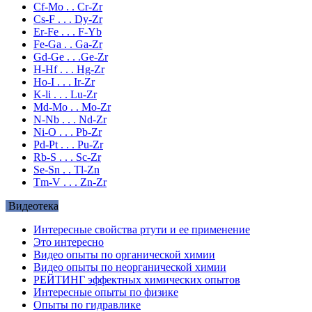
Cf-Mo . . Cr-Zr
Cs-F . . . Dy-Zr
Er-Fe . . . F-Yb
Fe-Ga . . Ga-Zr
Gd-Ge . . .Ge-Zr
H-Hf . . . Hg-Zr
Ho-I . . . Ir-Zr
K-li . . . Lu-Zr
Md-Mo . . Mo-Zr
N-Nb . . . Nd-Zr
Ni-O . . . Pb-Zr
Pd-Pt . . . Pu-Zr
Rb-S . . . Sc-Zr
Se-Sn . . Tl-Zn
Tm-V . . . Zn-Zr
Видеотека
Интересные свойства ртути и ее применение
Это интересно
Видео опыты по органической химии
Видео опыты по неорганической химии
РЕЙТИНГ эффектных химических опытов
Интересные опыты по физике
Опыты по гидравлике