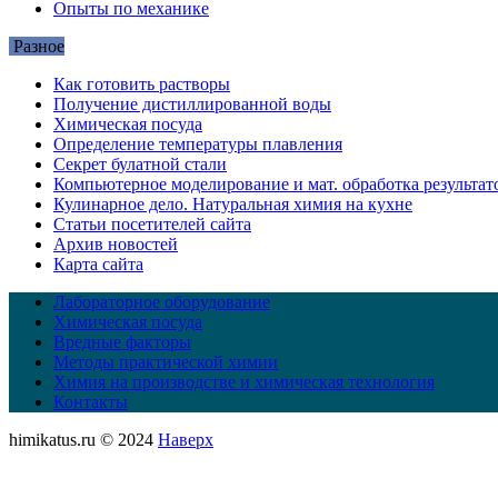
Опыты по механике
Разное
Как готовить растворы
Получение дистиллированной воды
Химическая посуда
Определение температуры плавления
Секрет булатной стали
Компьютерное моделирование и мат. обработка результат
Кулинарное дело. Натуральная химия на кухне
Статьи посетителей сайта
Архив новостей
Карта сайта
Лабораторное оборудование
Химическая посуда
Вредные факторы
Методы практической химии
Химия на производстве и химическая технология
Контакты
himikatus.ru © 2024
Наверх