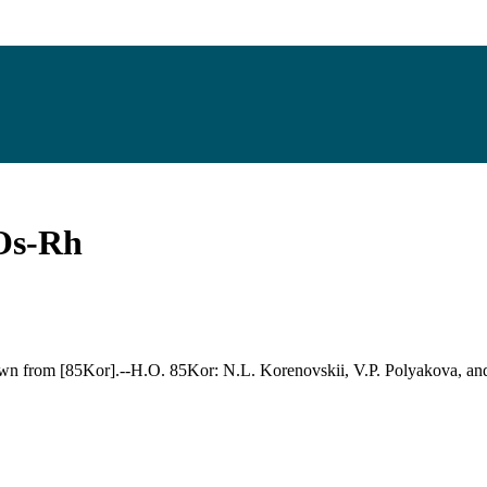
Os-Rh
from [85Kor].--H.O. 85Kor: N.L. Korenovskii, V.P. Polyakova, and E.