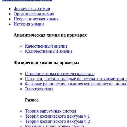
Физическая химия
Органическая химия
Неорганическая химия
История химии
Аналитическая химия на примерах
Качественный анализ
Количественный анализ
Физическая химия на примерах
Cтроение атома и химическая связь
Газы, жидкости и твердые вещества, стехиометрия, 
Фазовые равновесия, химическое равновесие, ионы
Электрохимия
Разное
Теория вакуумных систем
Теория космического вакуума ч.1
Теория космического вакуума ч.2
Реакции в порошковых смесях