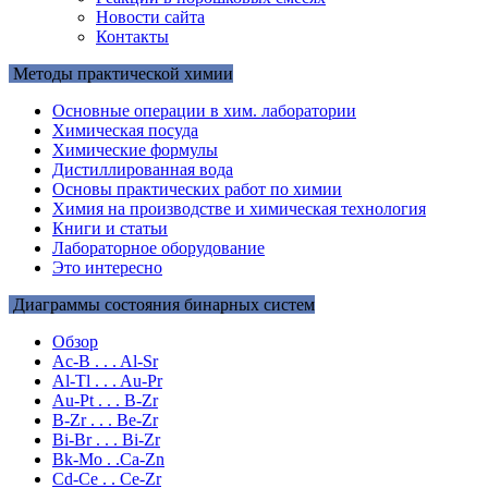
Новости сайта
Контакты
Методы практической химии
Основные операции в хим. лаборатории
Химическая посуда
Химические формулы
Дистиллированная вода
Основы практических работ по химии
Химия на производстве и химическая технология
Книги и статьи
Лабораторное оборудование
Это интересно
Диаграммы состояния бинарных систем
Обзор
Ac-B . . . Al-Sr
Al-Tl . . . Au-Pr
Au-Pt . . . B-Zr
B-Zr . . . Be-Zr
Bi-Br . . . Bi-Zr
Bk-Mo . .Ca-Zn
Cd-Ce . . Ce-Zr