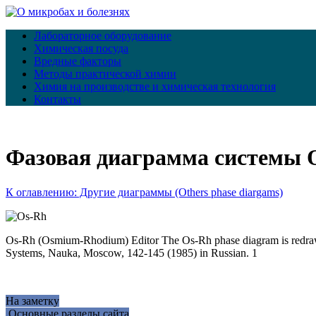
Лабораторное оборудование
Химическая посуда
Вредные факторы
Методы практической химии
Химия на производстве и химическая технология
Контакты
Фазовая диаграмма системы 
К оглавлению: Другие диаграммы (Others phase diargams)
Os-Rh (Osmium-Rhodium) Editor The Os-Rh phase diagram is redrawn 
Systems, Nauka, Moscow, 142-145 (1985) in Russian. 1
На заметку
Основные разделы сайта