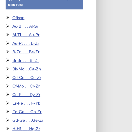
систем
Обзор
Ac-B . . . Al-Sr
Al-Tl . . . Au-Pr
Au-Pt . . . B-Zr
B-Zr . . . Be-Zr
Bi-Br . . . Bi-Zr
Bk-Mo . .Ca-Zn
Cd-Ce . . Ce-Zr
Cf-Mo . . Cr-Zr
Cs-F . . . Dy-Zr
Er-Fe . . . F-Yb
Fe-Ga . . Ga-Zr
Gd-Ge . . .Ge-Zr
H-Hf . . . Hg-Zr