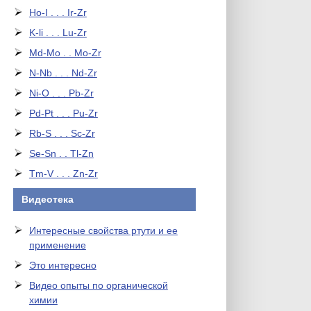
Ho-I . . . Ir-Zr
K-li . . . Lu-Zr
Md-Mo . . Mo-Zr
N-Nb . . . Nd-Zr
Ni-O . . . Pb-Zr
Pd-Pt . . . Pu-Zr
Rb-S . . . Sc-Zr
Se-Sn . . Tl-Zn
Tm-V . . . Zn-Zr
Видеотека
Интересные свойства ртути и ее
применение
Это интересно
Видео опыты по органической
химии