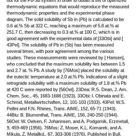
out for the Pb-Sb system in order to obtain a set of optimized
thermodynamic equations that would reproduce the measured
КОНТАКТЫ
thermodynamic properties and the experimental phase
diagram. The solid solubility of Sb in (Pb) is calculated to be
0.6 at.% Sb at 322 C, reaching a maximum of 5.8 at.% at
251.7 C, then decreasing to 0.3 at.% at 100 C, which is in
good agreement with the experimental data of [33Obi] and [
43Pel]. The solubility of Pb in (Sb) has been measured
several times, with poor agreement among the various
studies. These measurements were reviewed by [ Hansen],
who concluded that the maximum solubility lies between 1.5
and 2.7 at. % Pb. A study by [76Mos] placed the solubility at
the eutectic temperature at 2.0 at.% Pb. Indications of a slight
retrograde solubility with a maximum solubility of 1.8 at.% Pb
at 420 C were reported by [56Oel]. 23Dea: R.S. Dean, J. Am.
Chem. Soc., 45, 1683-1688 (1923). 33Obi: I. Obinata and E.
Schmid, Metallwirtschaften, 12, 101-103 (1933). 43Pel: W.S.
Pellini and F.N. Rhines, Trans. AIME, 152, 65-71 (1943).
44Blu: B. Blumenthal, Trans. AIME, 156, 240-250 (1944).
56Oel: W. Oelsen, F. Johannsen, and A. Podgornik, Erzmetall,
9, 459-469 (1956). 76Mos: Z. Moser, K.L. Komarek, and A.
Mikula, Z. Metallkd., 67, 303-306 (1976). Published in Bull.