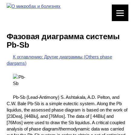
ЛАБОРАТОРНОЕ
ОБОРУДОВАНИЕ
Фазовая диаграмма системы
ХИМИЧЕСКАЯ
Pb-Sb
ПОСУДА
К оглавлению: Другие диаграммы (Others phase
ВРЕДНЫЕ
diargams)
ФАКТОРЫ
МЕТОДЫ
ПРАКТИЧЕСКОЙ
ХИМИИ
Pb-Sb (Lead-Antimony) S. Ashtakala, A.D. Pelton, and
C.W. Bale Pb-Sb is a simple eutectic system. Along the Pb
ХИМИЯ НА
liquidus, the assessed phase diagram is based on the work of
ПРОИЗВОДСТВЕ
[23Dea], [44Blu], and [76Mos]. The data of [ 44Blu] and
И ХИМИЧЕСКАЯ
[76Mos] were used to draw the Sb liquidus. A critical coupled
ТЕХНОЛОГИЯ
analysis of phase diagram/thermodynamic data was carried