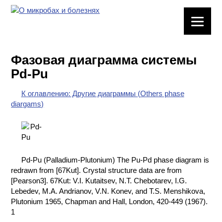
ЛАБОРАТОРНОЕ
ОБОРУДОВАНИЕ
Фазовая диаграмма системы
ХИМИЧЕСКАЯ
Pd-Pu
ПОСУДА
К оглавлению: Другие диаграммы (Others phase
ВРЕДНЫЕ
diargams)
ФАКТОРЫ
МЕТОДЫ
ПРАКТИЧЕСКОЙ
ХИМИИ
Pd-Pu (Palladium-Plutonium) The Pu-Pd phase diagram is
redrawn from [67Kut]. Crystal structure data are from
ХИМИЯ НА
[Pearson3]. 67Kut: V.I. Kutaitsev, N.T. Chebotarev, I.G.
ПРОИЗВОДСТВЕ
Lebedev, M.A. Andrianov, V.N. Konev, and T.S. Menshikova,
И ХИМИЧЕСКАЯ
Plutonium 1965, Chapman and Hall, London, 420-449 (1967).
ТЕХНОЛОГИЯ
1