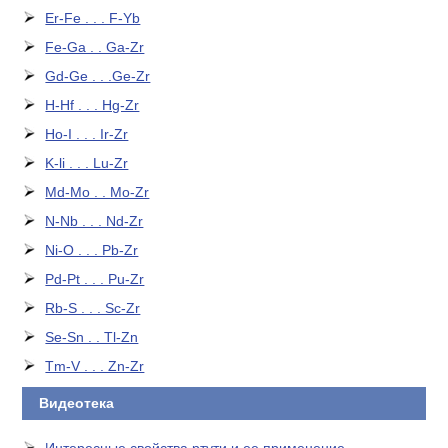
Er-Fe . . . F-Yb
Fe-Ga . . Ga-Zr
Gd-Ge . . .Ge-Zr
H-Hf . . . Hg-Zr
Ho-I . . . Ir-Zr
K-li . . . Lu-Zr
Md-Mo . . Mo-Zr
N-Nb . . . Nd-Zr
Ni-O . . . Pb-Zr
Pd-Pt . . . Pu-Zr
Rb-S . . . Sc-Zr
Se-Sn . . Tl-Zn
Tm-V . . . Zn-Zr
Видеотека