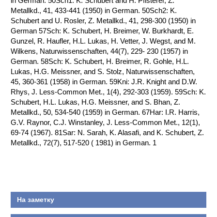
in German. 50Sch1: K. Schubert and H. Pfisterer, Z.
Metallkd., 41, 433-441 (1950) in German. 50Sch2: K.
КОНТАКТЫ
Schubert and U. Rosler, Z. Metallkd., 41, 298-300 (1950) in
German 57Sch: K. Schubert, H. Breimer, W. Burkhardt, E.
Gunzel, R. Haufler, H.L. Lukas, H. Vetter, J. Wegst, and M.
Wilkens, Naturwissenschaften, 44(7), 229- 230 (1957) in
German. 58Sch: K. Schubert, H. Breimer, R. Gohle, H.L.
Lukas, H.G. Meissner, and S. Stolz, Naturwissenschaften,
45, 360-361 (1958) in German. 59Kni: J.R. Knight and D.W.
Rhys, J. Less-Common Met., 1(4), 292-303 (1959). 59Sch: K.
Schubert, H.L. Lukas, H.G. Meissner, and S. Bhan, Z.
Metallkd., 50, 534-540 (1959) in German. 67Har: I.R. Harris,
G.V. Raynor, C.J. Winstanley, J. Less-Common Met., 12(1),
69-74 (1967). 81Sar: N. Sarah, K. Alasafi, and K. Schubert, Z.
Metallkd., 72(7), 517-520 ( 1981) in German. 1
На заметку