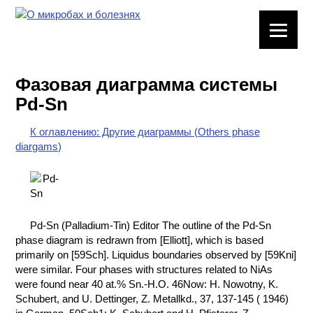
ЛАБОРАТОРНОЕ
ОБОРУДОВАНИЕ
Фазовая диаграмма системы
ХИМИЧЕСКАЯ
Pd-Sn
ПОСУДА
К оглавлению: Другие диаграммы (Others phase
ВРЕДНЫЕ
diargams)
ФАКТОРЫ
МЕТОДЫ
ПРАКТИЧЕСКОЙ
ХИМИИ
Pd-Sn (Palladium-Tin) Editor The outline of the Pd-Sn
phase diagram is redrawn from [Elliott], which is based
ХИМИЯ НА
primarily on [59Sch]. Liquidus boundaries observed by [59Kni]
ПРОИЗВОДСТВЕ
were similar. Four phases with structures related to NiAs
И ХИМИЧЕСКАЯ
were found near 40 at.% Sn.-H.O. 46Now: H. Nowotny, K.
ТЕХНОЛОГИЯ
Schubert, and U. Dettinger, Z. Metallkd., 37, 137-145 ( 1946)