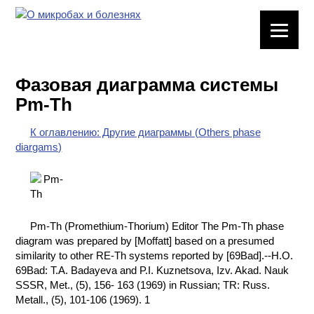
ЛАБОРАТОРНОЕ
ОБОРУДОВАНИЕ
Фазовая диаграмма системы
ХИМИЧЕСКАЯ
Pm-Th
ПОСУДА
К оглавлению: Другие диаграммы (Others phase
ВРЕДНЫЕ
diargams)
ФАКТОРЫ
МЕТОДЫ
ПРАКТИЧЕСКОЙ
ХИМИИ
Pm-Th (Promethium-Thorium) Editor The Pm-Th phase
diagram was prepared by [Moffatt] based on a presumed
ХИМИЯ НА
similarity to other RE-Th systems reported by [69Bad].--H.O.
ПРОИЗВОДСТВЕ
69Bad: T.A. Badayeva and P.I. Kuznetsova, Izv. Akad. Nauk
И ХИМИЧЕСКАЯ
SSSR, Met., (5), 156- 163 (1969) in Russian; TR: Russ.
ТЕХНОЛОГИЯ
Metall., (5), 101-106 (1969). 1