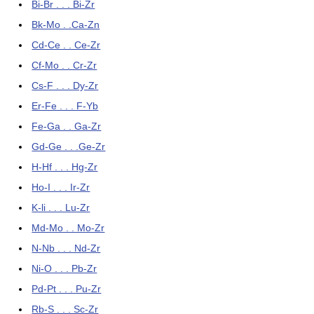
Bi-Br . . . Bi-Zr
Bk-Mo . .Ca-Zn
Cd-Ce . . Ce-Zr
Cf-Mo . . Cr-Zr
Cs-F . . . Dy-Zr
Er-Fe . . . F-Yb
Fe-Ga . . Ga-Zr
Gd-Ge . . .Ge-Zr
H-Hf . . . Hg-Zr
Ho-I . . . Ir-Zr
K-li . . . Lu-Zr
Md-Mo . . Mo-Zr
N-Nb . . . Nd-Zr
Ni-O . . . Pb-Zr
Pd-Pt . . . Pu-Zr
Rb-S . . . Sc-Zr