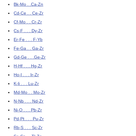
Bk-Mo . .Ca-Zn
Cd-Ce . . Ce-Zr
Cf-Mo . . Cr-Zr
Cs-F . . . Dy-Zr
Er-Fe . . . F-Yb
Fe-Ga . . Ga-Zr
Gd-Ge . . .Ge-Zr
H-Hf . . . Hg-Zr
Ho-I . . . Ir-Zr
K-li . . . Lu-Zr
Md-Mo . . Mo-Zr
N-Nb . . . Nd-Zr
Ni-O . . . Pb-Zr
Pd-Pt . . . Pu-Zr
Rb-S . . . Sc-Zr