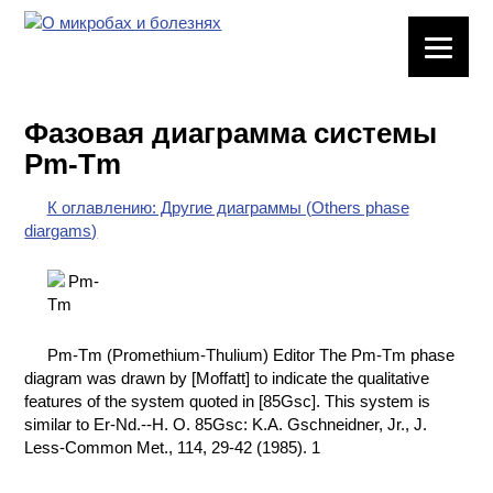
ЛАБОРАТОРНОЕ
ОБОРУДОВАНИЕ
Фазовая диаграмма системы
ХИМИЧЕСКАЯ
Pm-Tm
ПОСУДА
К оглавлению: Другие диаграммы (Others phase
ВРЕДНЫЕ
diargams)
ФАКТОРЫ
МЕТОДЫ
ПРАКТИЧЕСКОЙ
ХИМИИ
Pm-Tm (Promethium-Thulium) Editor The Pm-Tm phase
diagram was drawn by [Moffatt] to indicate the qualitative
ХИМИЯ НА
features of the system quoted in [85Gsc]. This system is
ПРОИЗВОДСТВЕ
similar to Er-Nd.--H. O. 85Gsc: K.A. Gschneidner, Jr., J.
И ХИМИЧЕСКАЯ
Less-Common Met., 114, 29-42 (1985). 1
ТЕХНОЛОГИЯ