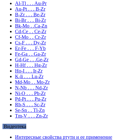
Al-Tl . . . Au-Pr
Au-Pt . . . B-Zr
B-Zr . . . Be-Zr
Bi-Br . . . Bi-Zr
Bk-Mo . .Ca-Zn
Cd-Ce . . Ce-Zr
Cf-Mo . . Cr-Zr
Cs-F . . . Dy-Zr
Er-Fe . . . F-Yb
Fe-Ga . . Ga-Zr
Gd-Ge . . .Ge-Zr
H-Hf . . . Hg-Zr
Ho-I . . . Ir-Zr
K-li . . . Lu-Zr
Md-Mo . . Mo-Zr
N-Nb . . . Nd-Zr
Ni-O . . . Pb-Zr
Pd-Pt . . . Pu-Zr
Rb-S . . . Sc-Zr
Se-Sn . . Tl-Zn
Tm-V . . . Zn-Zr
Видеотека
Интересные свойства ртути и ее применение