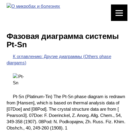
ЛАБОРАТОРНОЕ
ОБОРУДОВАНИЕ
Фазовая диаграмма системы
ХИМИЧЕСКАЯ
Pt-Sn
ПОСУДА
К оглавлению: Другие диаграммы (Others phase
ВРЕДНЫЕ
diargams)
ФАКТОРЫ
МЕТОДЫ
ПРАКТИЧЕСКОЙ
ХИМИИ
Pt-Sn (Platinum-Tin) The Pt-Sn phase diagram is redrawn
from [Hansen], which is based on thermal analysis data of
ХИМИЯ НА
[07Doe] and [08Pod]. The crystal structure data are from [
ПРОИЗВОДСТВЕ
Pearson3]. 07Doe: F. Doerinckel, Z. Anorg. Allg. Chem., 54,
И ХИМИЧЕСКАЯ
349-358 (1907). 08Pod: N. Podkopajew, Zh. Russ. Fiz. Khim.
ТЕХНОЛОГИЯ
Obshch., 40, 249-260 (1908). 1