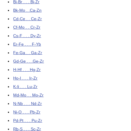
Bi-Br . . . Bi-Zr
Bk-Mo . .Ca-Zn
Cd-Ce . . Ce-Zr
Cf-Mo . . Cr-Zr
Cs-F . . . Dy-Zr
Er-Fe . . . F-Yb
Fe-Ga . . Ga-Zr
Gd-Ge . . .Ge-Zr
H-Hf . . . Hg-Zr
Ho-I . . . Ir-Zr
K-li . . . Lu-Zr
Md-Mo . . Mo-Zr
N-Nb . . . Nd-Zr
Ni-O . . . Pb-Zr
Pd-Pt . . . Pu-Zr
Rb-S . . . Sc-Zr