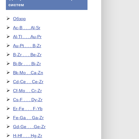
систем
Обзор
Ac-B . . . Al-Sr
Al-Tl . . . Au-Pr
Au-Pt . . . B-Zr
B-Zr . . . Be-Zr
Bi-Br . . . Bi-Zr
Bk-Mo . .Ca-Zn
Cd-Ce . . Ce-Zr
Cf-Mo . . Cr-Zr
Cs-F . . . Dy-Zr
Er-Fe . . . F-Yb
Fe-Ga . . Ga-Zr
Gd-Ge . . .Ge-Zr
H-Hf . . . Hg-Zr