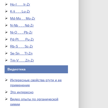
Ho-I . . . Ir-Zr
K-li . . . Lu-Zr
Md-Mo . . Mo-Zr
N-Nb . . . Nd-Zr
Ni-O . . . Pb-Zr
Pd-Pt . . . Pu-Zr
Rb-S . . . Sc-Zr
Se-Sn . . Tl-Zn
Tm-V . . . Zn-Zr
Видеотека
Интересные свойства ртути и ее
применение
Это интересно
Видео опыты по органической
химии