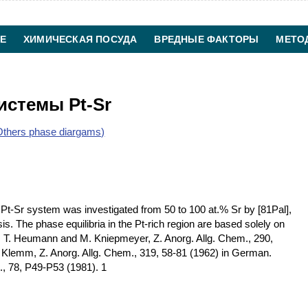
Е
ХИМИЧЕСКАЯ ПОСУДА
ВРЕДНЫЕ ФАКТОРЫ
МЕТО
ХИМИЧЕСКАЯ ТЕХНОЛОГИЯ
КОНТАКТЫ
истемы Pt-Sr
thers phase diargams)
 Pt-Sr system was investigated from 50 to 100 at.% Sr by [81Pal],
s. The phase equilibria in the Pt-rich region are based solely on
u: T. Heumann and M. Kniepmeyer, Z. Anorg. Allg. Chem., 290,
 Klemm, Z. Anorg. Allg. Chem., 319, 58-81 (1962) in German.
, 78, P49-P53 (1981). 1