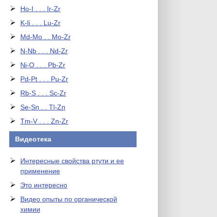
Ho-I . . . Ir-Zr
K-li . . . Lu-Zr
Md-Mo . . Mo-Zr
N-Nb . . . Nd-Zr
Ni-O . . . Pb-Zr
Pd-Pt . . . Pu-Zr
Rb-S . . . Sc-Zr
Se-Sn . . Tl-Zn
Tm-V . . . Zn-Zr
Видеотека
Интересные свойства ртути и ее
применение
Это интересно
Видео опыты по органической
химии