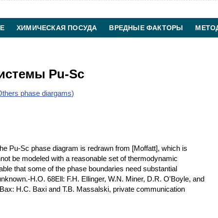
Е
ХИМИЧЕСКАЯ ПОСУДА
ВРЕДНЫЕ ФАКТОРЫ
МЕТО
ХИМИЧЕСКАЯ ТЕХНОЛОГИЯ
КОНТАКТЫ
истемы Pu-Sc
thers phase diargams)
e Pu-Sc phase diagram is redrawn from [Moffatt], which is
nnot be modeled with a reasonable set of thermodynamic
obable that some of the phase boundaries need substantial
 unknown.-H.O. 68Ell: F.H. Ellinger, W.N. Miner, D.R. O'Boyle, and
9Bax: H.C. Baxi and T.B. Massalski, private communication