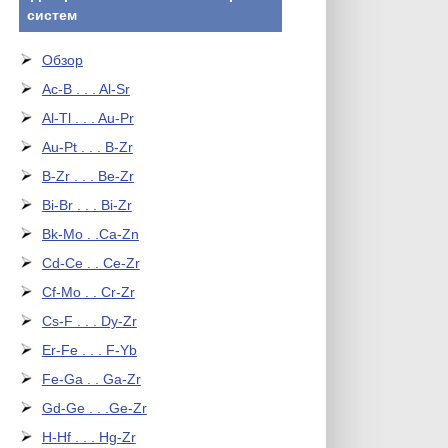
систем
Обзор
Ac-B . . . Al-Sr
Al-Tl . . . Au-Pr
Au-Pt . . . B-Zr
B-Zr . . . Be-Zr
Bi-Br . . . Bi-Zr
Bk-Mo . .Ca-Zn
Cd-Ce . . Ce-Zr
Cf-Mo . . Cr-Zr
Cs-F . . . Dy-Zr
Er-Fe . . . F-Yb
Fe-Ga . . Ga-Zr
Gd-Ge . . .Ge-Zr
H-Hf . . . Hg-Zr