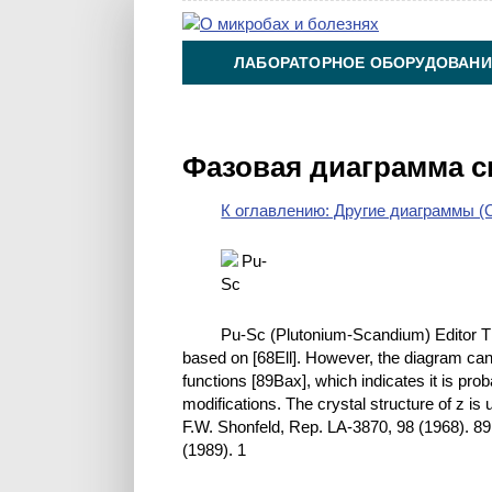
ЛАБОРАТОРНОЕ ОБОРУДОВАНИ
ХИМИЯ НА ПРОИЗВОДСТВЕ И 
Фазовая диаграмма с
К оглавлению: Другие диаграммы (O
Pu-Sc (Plutonium-Scandium) Editor Th
based on [68Ell]. However, the diagram ca
functions [89Bax], which indicates it is pr
modifications. The crystal structure of z is
F.W. Shonfeld, Rep. LA-3870, 98 (1968). 8
(1989). 1