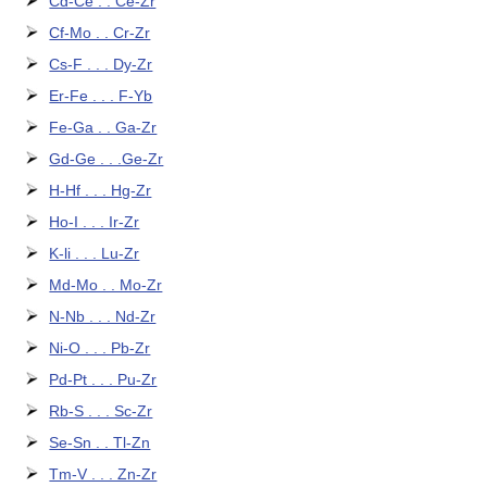
Cd-Ce . . Ce-Zr
Cf-Mo . . Cr-Zr
Cs-F . . . Dy-Zr
Er-Fe . . . F-Yb
Fe-Ga . . Ga-Zr
Gd-Ge . . .Ge-Zr
H-Hf . . . Hg-Zr
Ho-I . . . Ir-Zr
K-li . . . Lu-Zr
Md-Mo . . Mo-Zr
N-Nb . . . Nd-Zr
Ni-O . . . Pb-Zr
Pd-Pt . . . Pu-Zr
Rb-S . . . Sc-Zr
Se-Sn . . Tl-Zn
Tm-V . . . Zn-Zr