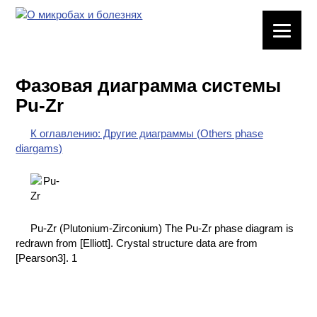
ЛАБОРАТОРНОЕ
ОБОРУДОВАНИЕ
Фазовая диаграмма системы
ХИМИЧЕСКАЯ
Pu-Zr
ПОСУДА
К оглавлению: Другие диаграммы (Others phase
ВРЕДНЫЕ
diargams)
ФАКТОРЫ
МЕТОДЫ
ПРАКТИЧЕСКОЙ
ХИМИИ
Pu-Zr (Plutonium-Zirconium) The Pu-Zr phase diagram is
redrawn from [Elliott]. Crystal structure data are from
ХИМИЯ НА
[Pearson3]. 1
ПРОИЗВОДСТВЕ
И ХИМИЧЕСКАЯ
ТЕХНОЛОГИЯ