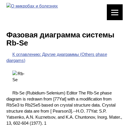
ЛАБОРАТОРНОЕ
ОБОРУДОВАНИЕ
Фазовая диаграмма системы
ХИМИЧЕСКАЯ
Rb-Se
ПОСУДА
К оглавлению: Другие диаграммы (Others phase
ВРЕДНЫЕ
diargams)
ФАКТОРЫ
МЕТОДЫ
ПРАКТИЧЕСКОЙ
ХИМИИ
Rb-Se (Rubidium-Selenium) Editor The Rb-Se phase
diagram is redrawn from [77Yat] with a modification from
ХИМИЯ НА
RbSe3 to Rb2Se5 based on crystal structure data. Crystal
ПРОИЗВОДСТВЕ
structure data are from [ Pearson3].--H.O. 77Yat: S.P.
И ХИМИЧЕСКАЯ
Yatsenko, A.N. Kuznetsov, and K.A. Chuntonov, Inorg. Mater.,
ТЕХНОЛОГИЯ
13, 602-604 (1977). 1