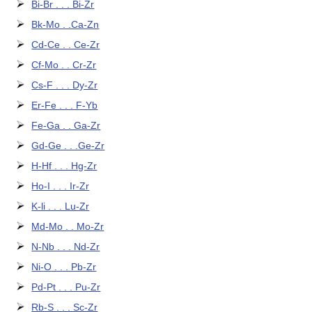
Bi-Br . . . Bi-Zr
Bk-Mo . .Ca-Zn
Cd-Ce . . Ce-Zr
Cf-Mo . . Cr-Zr
Cs-F . . . Dy-Zr
Er-Fe . . . F-Yb
Fe-Ga . . Ga-Zr
Gd-Ge . . .Ge-Zr
H-Hf . . . Hg-Zr
Ho-I . . . Ir-Zr
K-li . . . Lu-Zr
Md-Mo . . Mo-Zr
N-Nb . . . Nd-Zr
Ni-O . . . Pb-Zr
Pd-Pt . . . Pu-Zr
Rb-S . . . Sc-Zr