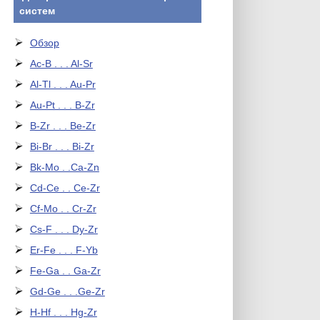
систем
Обзор
Ac-B . . . Al-Sr
Al-Tl . . . Au-Pr
Au-Pt . . . B-Zr
B-Zr . . . Be-Zr
Bi-Br . . . Bi-Zr
Bk-Mo . .Ca-Zn
Cd-Ce . . Ce-Zr
Cf-Mo . . Cr-Zr
Cs-F . . . Dy-Zr
Er-Fe . . . F-Yb
Fe-Ga . . Ga-Zr
Gd-Ge . . .Ge-Zr
H-Hf . . . Hg-Zr