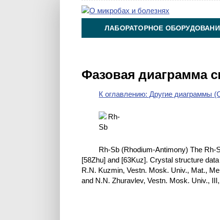
ЛАБОРАТОРНОЕ ОБОРУДОВАНИ
ХИМИЯ НА ПРОИЗВОДСТВЕ И 
Фазовая диаграмма с
К оглавлению: Другие диаграммы (O
Rh-Sb (Rhodium-Antimony) The Rh-Sb
[58Zhu] and [63Kuz]. Crystal structure dat
R.N. Kuzmin, Vestn. Mosk. Univ., Mat., Mek
and N.N. Zhuravlev, Vestn. Mosk. Univ., III, 