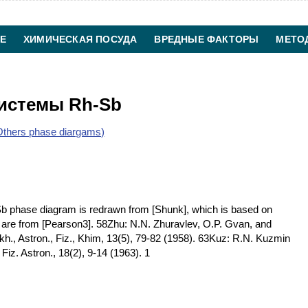
Е
ХИМИЧЕСКАЯ ПОСУДА
ВРЕДНЫЕ ФАКТОРЫ
МЕТО
ХИМИЧЕСКАЯ ТЕХНОЛОГИЯ
КОНТАКТЫ
истемы Rh-Sb
thers phase diargams)
 phase diagram is redrawn from [Shunk], which is based on
a are from [Pearson3]. 58Zhu: N.N. Zhuravlev, O.P. Gvan, and
h., Astron., Fiz., Khim, 13(5), 79-82 (1958). 63Kuz: R.N. Kuzmin
Fiz. Astron., 18(2), 9-14 (1963). 1