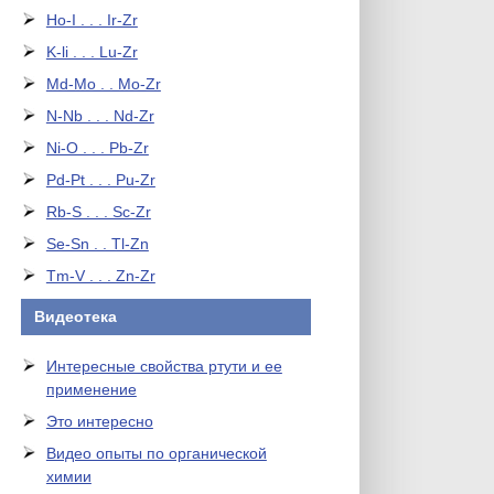
Ho-I . . . Ir-Zr
K-li . . . Lu-Zr
Md-Mo . . Mo-Zr
N-Nb . . . Nd-Zr
Ni-O . . . Pb-Zr
Pd-Pt . . . Pu-Zr
Rb-S . . . Sc-Zr
Se-Sn . . Tl-Zn
Tm-V . . . Zn-Zr
Видеотека
Интересные свойства ртути и ее
применение
Это интересно
Видео опыты по органической
химии