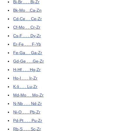
Bi-Br . . . Bi-Zr
Bk-Mo . .Ca-Zn
Cd-Ce . . Ce-Zr
Cf-Mo . . Cr-Zr
Cs-F . . . Dy-Zr
Er-Fe . . . F-Yb
Fe-Ga . . Ga-Zr
Gd-Ge . . .Ge-Zr
H-Hf . . . Hg-Zr
Ho-I . . . Ir-Zr
K-li . . . Lu-Zr
Md-Mo . . Mo-Zr
N-Nb . . . Nd-Zr
Ni-O . . . Pb-Zr
Pd-Pt . . . Pu-Zr
Rb-S . . . Sc-Zr