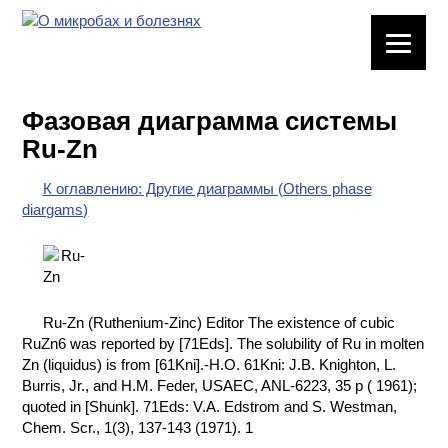
ЛАБОРАТОРНОЕ
ОБОРУДОВАНИЕ
Фазовая диаграмма системы
ХИМИЧЕСКАЯ
Ru-Zn
ПОСУДА
К оглавлению: Другие диаграммы (Others phase
ВРЕДНЫЕ
diargams)
ФАКТОРЫ
МЕТОДЫ
ПРАКТИЧЕСКОЙ
ХИМИИ
Ru-Zn (Ruthenium-Zinc) Editor The existence of cubic
RuZn6 was reported by [71Eds]. The solubility of Ru in molten
ХИМИЯ НА
Zn (liquidus) is from [61Kni].-H.O. 61Kni: J.B. Knighton, L.
ПРОИЗВОДСТВЕ
Burris, Jr., and H.M. Feder, USAEC, ANL-6223, 35 p ( 1961);
И ХИМИЧЕСКАЯ
quoted in [Shunk]. 71Eds: V.A. Edstrom and S. Westman,
ТЕХНОЛОГИЯ
Chem. Scr., 1(3), 137-143 (1971). 1