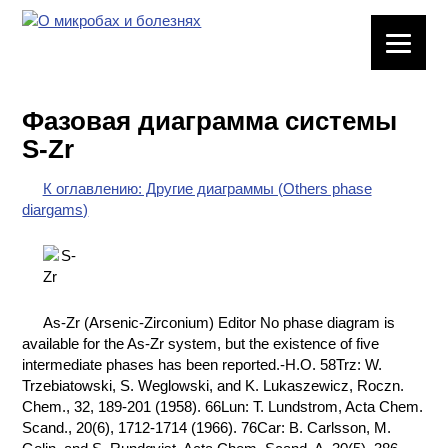
ЛАБОРАТОРНОЕ
ОБОРУДОВАНИЕ
Фазовая диаграмма системы
ХИМИЧЕСКАЯ
S-Zr
ПОСУДА
К оглавлению: Другие диаграммы (Others phase
ВРЕДНЫЕ
diargams)
ФАКТОРЫ
МЕТОДЫ
ПРАКТИЧЕСКОЙ
ХИМИИ
As-Zr (Arsenic-Zirconium) Editor No phase diagram is
available for the As-Zr system, but the existence of five
ХИМИЯ НА
intermediate phases has been reported.-H.O. 58Trz: W.
ПРОИЗВОДСТВЕ
Trzebiatowski, S. Weglowski, and K. Lukaszewicz, Roczn.
И ХИМИЧЕСКАЯ
Chem., 32, 189-201 (1958). 66Lun: T. Lundstrom, Acta Chem.
ТЕХНОЛОГИЯ
Scand., 20(6), 1712-1714 (1966). 76Car: B. Carlsson, M.