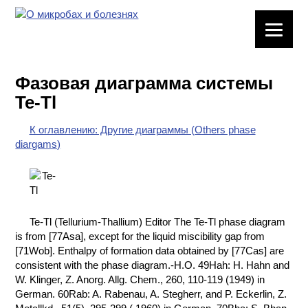
ЛАБОРАТОРНОЕ
ОБОРУДОВАНИЕ
Фазовая диаграмма системы
ХИМИЧЕСКАЯ
Te-Tl
ПОСУДА
К оглавлению: Другие диаграммы (Others phase
ВРЕДНЫЕ
diargams)
ФАКТОРЫ
МЕТОДЫ
ПРАКТИЧЕСКОЙ
ХИМИИ
Te-Tl (Tellurium-Thallium) Editor The Te-Tl phase diagram
is from [77Asa], except for the liquid miscibility gap from
ХИМИЯ НА
[71Wob]. Enthalpy of formation data obtained by [77Cas] are
ПРОИЗВОДСТВЕ
consistent with the phase diagram.-H.O. 49Hah: H. Hahn and
И ХИМИЧЕСКАЯ
W. Klinger, Z. Anorg. Allg. Chem., 260, 110-119 (1949) in
ТЕХНОЛОГИЯ
German. 60Rab: A. Rabenau, A. Stegherr, and P. Eckerlin, Z.