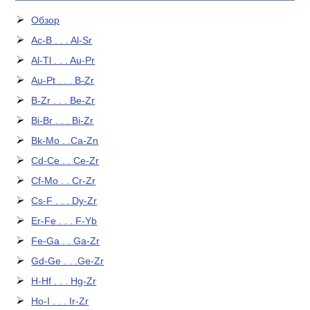
Обзор
Ac-B . . . Al-Sr
Al-Tl . . . Au-Pr
Au-Pt . . . B-Zr
B-Zr . . . Be-Zr
Bi-Br . . . Bi-Zr
Bk-Mo . .Ca-Zn
Cd-Ce . . Ce-Zr
Cf-Mo . . Cr-Zr
Cs-F . . . Dy-Zr
Er-Fe . . . F-Yb
Fe-Ga . . Ga-Zr
Gd-Ge . . .Ge-Zr
H-Hf . . . Hg-Zr
Ho-I . . . Ir-Zr