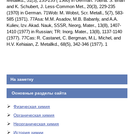
Metallkd., 51(5), 295-299 ( 1960) in German. 70Bha: S. Bhan
and K. Schubert, J. Less-Common Met., 20(3), 229-235
КОНТАКТЫ
(1970) in German. 71Wob: M. Wobst, Scr. Metall., 5(7), 583-
585 (1971). 77Asa: M.M. Asadov, M.B. Babanly, and A.A.
Kuliev, Izv. Akad. Nauk, SSSR, Neorg, Mater., 13(8), 1407-
1410 (1977) in Russian; TR: Inorg. Mater., 13(8), 1137-1140
(1977). 77Cas: R. Castanet, C. Bergman, M.L. Michel, and
H.V. Kehiaian, Z. Metallkd., 68(5), 342-346 (1977). 1
На заметку
Основные разделы сайта
Физическая химия
Органическая химия
Неорганическая химия
История химии