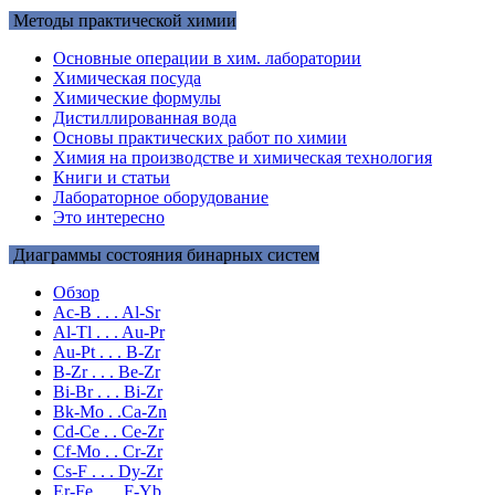
Методы практической химии
Основные операции в хим. лаборатории
Химическая посуда
Химические формулы
Дистиллированная вода
Основы практических работ по химии
Химия на производстве и химическая технология
Книги и статьи
Лабораторное оборудование
Это интересно
Диаграммы состояния бинарных систем
Обзор
Ac-B . . . Al-Sr
Al-Tl . . . Au-Pr
Au-Pt . . . B-Zr
B-Zr . . . Be-Zr
Bi-Br . . . Bi-Zr
Bk-Mo . .Ca-Zn
Cd-Ce . . Ce-Zr
Cf-Mo . . Cr-Zr
Cs-F . . . Dy-Zr
Er-Fe . . . F-Yb