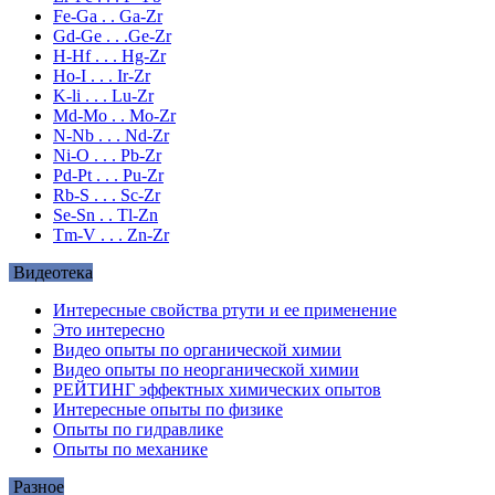
Fe-Ga . . Ga-Zr
Gd-Ge . . .Ge-Zr
H-Hf . . . Hg-Zr
Ho-I . . . Ir-Zr
K-li . . . Lu-Zr
Md-Mo . . Mo-Zr
N-Nb . . . Nd-Zr
Ni-O . . . Pb-Zr
Pd-Pt . . . Pu-Zr
Rb-S . . . Sc-Zr
Se-Sn . . Tl-Zn
Tm-V . . . Zn-Zr
Видеотека
Интересные свойства ртути и ее применение
Это интересно
Видео опыты по органической химии
Видео опыты по неорганической химии
РЕЙТИНГ эффектных химических опытов
Интересные опыты по физике
Опыты по гидравлике
Опыты по механике
Разное