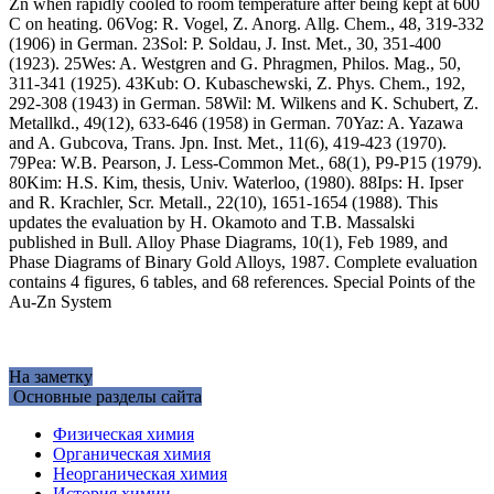
Zn when rapidly cooled to room temperature after being kept at 600
C on heating. 06Vog: R. Vogel, Z. Anorg. Allg. Chem., 48, 319-332
(1906) in German. 23Sol: P. Soldau, J. Inst. Met., 30, 351-400
(1923). 25Wes: A. Westgren and G. Phragmen, Philos. Mag., 50,
311-341 (1925). 43Kub: O. Kubaschewski, Z. Phys. Chem., 192,
292-308 (1943) in German. 58Wil: M. Wilkens and K. Schubert, Z.
Metallkd., 49(12), 633-646 (1958) in German. 70Yaz: A. Yazawa
and A. Gubcova, Trans. Jpn. Inst. Met., 11(6), 419-423 (1970).
79Pea: W.B. Pearson, J. Less-Common Met., 68(1), P9-P15 (1979).
80Kim: H.S. Kim, thesis, Univ. Waterloo, (1980). 88Ips: H. Ipser
and R. Krachler, Scr. Metall., 22(10), 1651-1654 (1988). This
updates the evaluation by H. Okamoto and T.B. Massalski
published in Bull. Alloy Phase Diagrams, 10(1), Feb 1989, and
Phase Diagrams of Binary Gold Alloys, 1987. Complete evaluation
contains 4 figures, 6 tables, and 68 references. Special Points of the
Au-Zn System
На заметку
Основные разделы сайта
Физическая химия
Органическая химия
Неорганическая химия
История химии