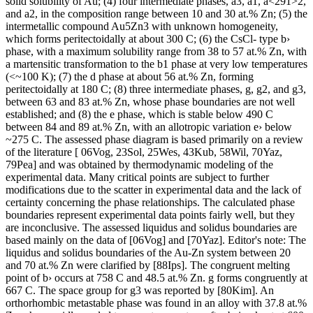
solid solubility of Au; (4) four intermediate phases, a3, a1, a<291>2,
and a2, in the composition range between 10 and 30 at.% Zn; (5) the
intermetallic compound Au5Zn3 with unknown homogeneity,
which forms peritectoidally at about 300 C; (6) the CsCl- type b›
phase, with a maximum solubility range from 38 to 57 at.% Zn, with
a martensitic transformation to the b1 phase at very low temperatures
(<~100 K); (7) the d phase at about 56 at.% Zn, forming
peritectoidally at 180 C; (8) three intermediate phases, g, g2, and g3,
between 63 and 83 at.% Zn, whose phase boundaries are not well
established; and (8) the e phase, which is stable below 490 C
between 84 and 89 at.% Zn, with an allotropic variation e› below
~275 C. The assessed phase diagram is based primarily on a review
of the literature [ 06Vog, 23Sol, 25Wes, 43Kub, 58Wil, 70Yaz,
79Pea] and was obtained by thermodynamic modeling of the
experimental data. Many critical points are subject to further
modifications due to the scatter in experimental data and the lack of
certainty concerning the phase relationships. The calculated phase
boundaries represent experimental data points fairly well, but they
are inconclusive. The assessed liquidus and solidus boundaries are
based mainly on the data of [06Vog] and [70Yaz]. Editor's note: The
liquidus and solidus boundaries of the Au-Zn system between 20
and 70 at.% Zn were clarified by [88Ips]. The congruent melting
point of b› occurs at 758 C and 48.5 at.% Zn. g forms congruently at
667 C. The space group for g3 was reported by [80Kim]. An
orthorhombic metastable phase was found in an alloy with 37.8 at.%