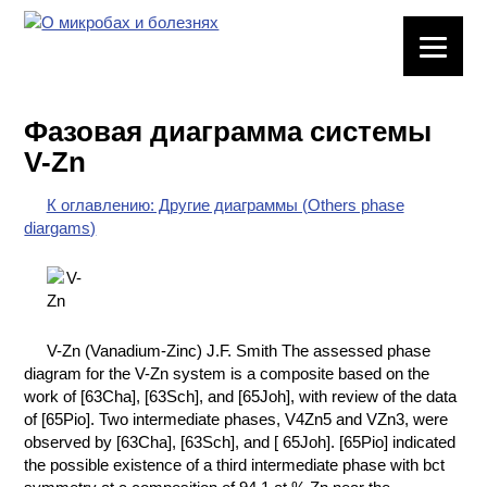
ЛАБОРАТОРНОЕ
ОБОРУДОВАНИЕ
Фазовая диаграмма системы
ХИМИЧЕСКАЯ
V-Zn
ПОСУДА
К оглавлению: Другие диаграммы (Others phase
ВРЕДНЫЕ
diargams)
ФАКТОРЫ
МЕТОДЫ
ПРАКТИЧЕСКОЙ
ХИМИИ
V-Zn (Vanadium-Zinc) J.F. Smith The assessed phase
diagram for the V-Zn system is a composite based on the
ХИМИЯ НА
work of [63Cha], [63Sch], and [65Joh], with review of the data
ПРОИЗВОДСТВЕ
of [65Pio]. Two intermediate phases, V4Zn5 and VZn3, were
И ХИМИЧЕСКАЯ
observed by [63Cha], [63Sch], and [ 65Joh]. [65Pio] indicated
ТЕХНОЛОГИЯ
the possible existence of a third intermediate phase with bct