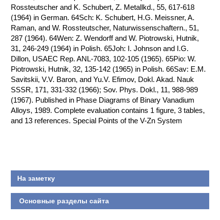
Rossteutscher and K. Schubert, Z. Metallkd., 55, 617-618
(1964) in German. 64Sch: K. Schubert, H.G. Meissner, A.
Raman, and W. Rossteutscher, Naturwissenschaftern., 51,
287 (1964). 64Wen: Z. Wendorff and W. Piotrowski, Hutnik,
31, 246-249 (1964) in Polish. 65Joh: I. Johnson and I.G.
Dillon, USAEC Rep. ANL-7083, 102-105 (1965). 65Pio: W.
Piotrowski, Hutnik, 32, 135-142 (1965) in Polish. 66Sav: E.M.
Savitskii, V.V. Baron, and Yu.V. Efimov, Dokl. Akad. Nauk
SSSR, 171, 331-332 (1966); Sov. Phys. Dokl., 11, 988-989
(1967). Published in Phase Diagrams of Binary Vanadium
Alloys, 1989. Complete evaluation contains 1 figure, 3 tables,
and 13 references. Special Points of the V-Zn System
На заметку
Основные разделы сайта