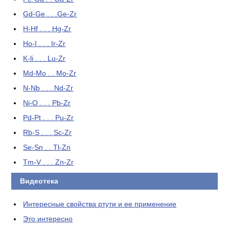
Gd-Ge . . .Ge-Zr
H-Hf . . . Hg-Zr
Ho-I . . . Ir-Zr
K-li . . . Lu-Zr
Md-Mo . . Mo-Zr
N-Nb . . . Nd-Zr
Ni-O . . . Pb-Zr
Pd-Pt . . . Pu-Zr
Rb-S . . . Sc-Zr
Se-Sn . . Tl-Zn
Tm-V . . . Zn-Zr
Видеотека
Интересные свойства ртути и ее применение
Это интересно