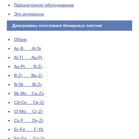
Лабораторное оборудование
Это интересно
Диаграммы состояния бинарных систем
Обзор
Ac-B . . . Al-Sr
Al-Tl . . . Au-Pr
Au-Pt . . . B-Zr
B-Zr . . . Be-Zr
Bi-Br . . . Bi-Zr
Bk-Mo . .Ca-Zn
Cd-Ce . . Ce-Zr
Cf-Mo . . Cr-Zr
Cs-F . . . Dy-Zr
Er-Fe . . . F-Yb
Fe-Ga . . Ga-Zr