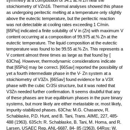
symmetry at a composition of 94.1 at.% Zn near the
stoichiometry of VZn16. Thermal analyses showed this phase
КОНТАКТЫ
as undergoing peritectic melting at a temperature only slightly
above the eutectic temperature, but the peritectic reaction
was not detectable at cooling rates exceeding 1 C/min.
[65Pio] indicated a finite solubility of V in (Zn) with maximum V
content occurring at a composition of 99.975 at.% Zn at the
eutectic temperature. The liquid composition at the eutectic
temperature was found to be 99.55 at.% Zn. This represents a
V content almost three times as large as that found by [
63Cha]. However, thermodynamic considerations indicate
that [65Pio] may be correct. [66Sav] reported the possibility of
yet a fourth intermediate phase in the V- Zn system at a
stoichiometry of V3Zn. [66Sav] found evidence for a V3X
phase with the cubic Cr3Si structure, but it was noted that
V3Zn needed further confirmation. It seems doubtful that any
of these phases are true equilibrium phases in the pure binary
systems, but more likely are either metastable or, most likely,
impurity-stabilized phases. 63Cha: M.G. Chasanov, R.
Schablaske, P.D. Hunt, and B. Tani, Trans. AIME, 227, 485-
488 (1963). 63Sch: R. Schablaske, B. Tani, M. Homa, and R.
Larsen, USAEC Rep. ANL-6687, 84- 85 (1963). 64Ros: W.