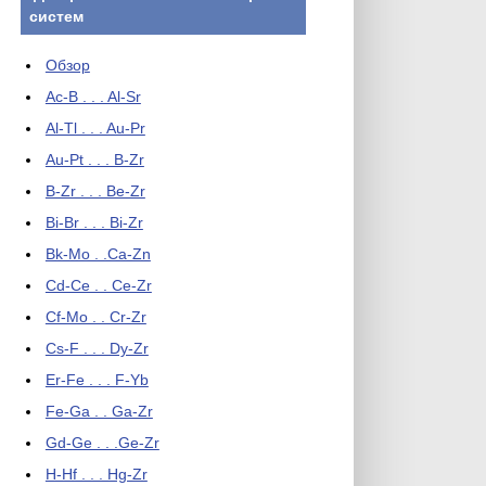
систем
Обзор
Ac-B . . . Al-Sr
Al-Tl . . . Au-Pr
Au-Pt . . . B-Zr
B-Zr . . . Be-Zr
Bi-Br . . . Bi-Zr
Bk-Mo . .Ca-Zn
Cd-Ce . . Ce-Zr
Cf-Mo . . Cr-Zr
Cs-F . . . Dy-Zr
Er-Fe . . . F-Yb
Fe-Ga . . Ga-Zr
Gd-Ge . . .Ge-Zr
H-Hf . . . Hg-Zr