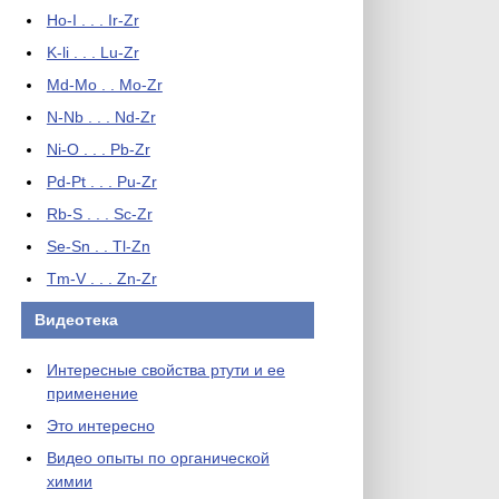
Ho-I . . . Ir-Zr
K-li . . . Lu-Zr
Md-Mo . . Mo-Zr
N-Nb . . . Nd-Zr
Ni-O . . . Pb-Zr
Pd-Pt . . . Pu-Zr
Rb-S . . . Sc-Zr
Se-Sn . . Tl-Zn
Tm-V . . . Zn-Zr
Видеотека
Интересные свойства ртути и ее
применение
Это интересно
Видео опыты по органической
химии