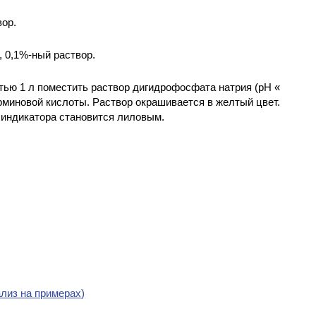
вор.
, 0,1%-ный раствор.
тью 1 л поместить раствор дигидрофосфата натрия (рН «
арминовой кислоты. Раствор окрашивается в желтый цвет.
т индикатора становится лиловым.
лиз на примерах)