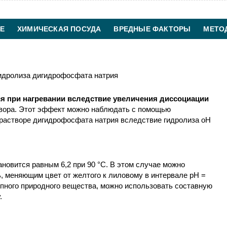
Е
ХИМИЧЕСКАЯ ПОСУДА
ВРЕДНЫЕ ФАКТОРЫ
МЕТО
ХИМИЧЕСКАЯ ТЕХНОЛОГИЯ
КОНТАКТЫ
гидролиза дигидрофосфата натрия
ся при нагревании вследствие увеличения диссоциации
твора. Этот эффект можно наблюдать с помощью
 растворе дигидрофосфата натрия вследствие гидролиза оН
ановится равным 6,2 при 90 °С. В этом случае можно
, меняющим цвет от желтого к лиловому в интервале рН =
пного природного вещества, можно использовать составную
.