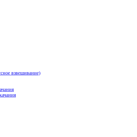
ссное взвешивание)
ачания
качания