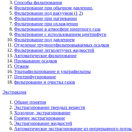
Способы фильтрования
Фильтрование при обычном давлении.
Фильтрование под вакуумом
(
1
2
)
Фильтрование при нагревании
Фильтрование при охлаждении
Фильтрование в атмосфере инертного газа
Фильтрование с использованием центрифуги
Фильтрование под давлением
Отделение трудноотфильтровываемых осадков
Фильтрование легколетучих жидкостей
Автоматическое фильтрование
Промывание осадков
Отжим
Ультрафильтрование и ультрафильтры
Центрифугирование
фильтрование и очистка газов
Экстракция
Общие понятия
Экстрагирование твердых веществ
Холодное, экстрагирование
Горячее экстрагирование
Экстрагирование жидкостей
Автоматическое экстрагирование из непрерывного поток