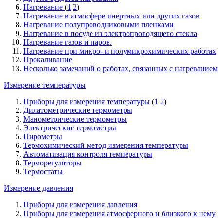
Нагревание
(
1
2
)
Нагревание в атмосфере инертных или других газов
Нагревание полупроводниковыми пленками
Нагревание в посуде из электропроводящего стекла
Нагревание газов и паров.
Нагревание при микро- и полумикрохимических работах
Прокаливание
Несколько замечаний о работах, связанных с нагревание
Измерение температуры
Приборы для измерения температуры
(
1
2
)
Дилатометрические термометры
Манометрические термометры
Электрические термометры
Пирометры
Термохимический метод измерения температуры
Автоматизация контроля температуры
Терморегуляторы
Термостаты
Измерение давления
Приборы для измерения давления
Приборы для измерения атмосферного и близкого к нему