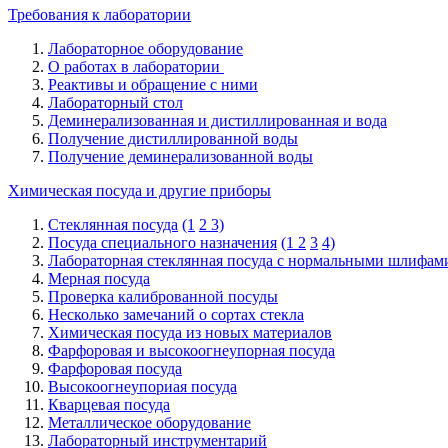
Требования к лаборатории
Лабораторное оборудование
О работах в лаборатории
Реактивы и обращение с ними
Лабораторный стол
Деминерализованная и дистиллированная и вода
Получение дистиллированной воды
Получение деминерализованной воды
Химическая посуда и другие приборы
Стеклянная посуда
(1
2
3)
Посуда специального назначения
(1
2
3
4)
Лабораторная стеклянная посуда с нормальными шлифам
Мерная посуда
Проверка калиброванной посуды
Несколько замечаний о сортах стекла
Химическая посуда из новых материалов
Фарфоровая и высокоогнеупорная посуда
Фарфоровая посуда
Высокоогнеупориая посуда
Кварцевая посуда
Металлическое оборудование
Лабораторный инструментарий