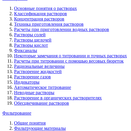
Основные понятия о растворах
Классификация растворов
Концентрация растворов
Техника приготовления растворов
Расчеты при приготовлении водных растворов
Растворы солей
Растворы щелочей
Растворы кислот
Фиксаналы
Некоторые замечания о титровании и точных растворах
Расчеты при титровании с помощью весовых бюреток
Рациональные величины
Растворение жидкостей
Растворение газов
Индикаторы
Автоматическое титрование
Неводные растворы
Растворение в органических растворителях
Обесцвечивание растворов
Фильтрование
Общие понятия
Фильтрующие материалы